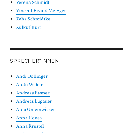
Verena Schmidt
Vincent Eivind Metzger
Zeha Schmidtke
Zülküf Kurt
SPRECHER*INNEN
Andi Dollinger
Andii Weber
Andreas Basner
Andreas Lugauer
Anja Gmeinwieser
Anna Housa
Anna Krestel