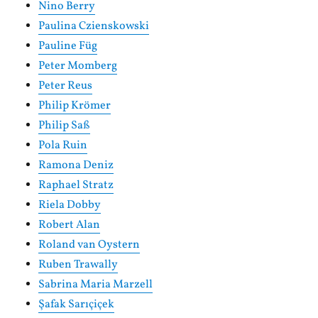
Nino Berry
Paulina Czienskowski
Pauline Füg
Peter Momberg
Peter Reus
Philip Krömer
Philip Saß
Pola Ruin
Ramona Deniz
Raphael Stratz
Riela Dobby
Robert Alan
Roland van Oystern
Ruben Trawally
Sabrina Maria Marzell
Şafak Sarıçiçek