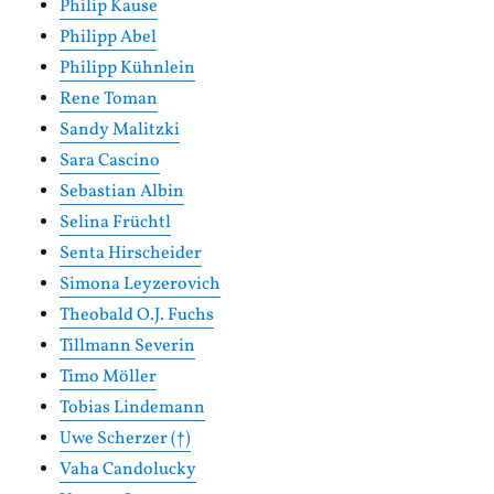
Philip Kause
Philipp Abel
Philipp Kühnlein
Rene Toman
Sandy Malitzki
Sara Cascino
Sebastian Albin
Selina Früchtl
Senta Hirscheider
Simona Leyzerovich
Theobald O.J. Fuchs
Tillmann Severin
Timo Möller
Tobias Lindemann
Uwe Scherzer (†)
Vaha Candolucky