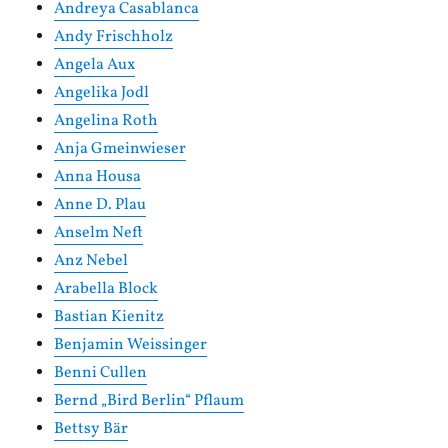
Andreya Casablanca
Andy Frischholz
Angela Aux
Angelika Jodl
Angelina Roth
Anja Gmeinwieser
Anna Housa
Anne D. Plau
Anselm Neft
Anz Nebel
Arabella Block
Bastian Kienitz
Benjamin Weissinger
Benni Cullen
Bernd „Bird Berlin“ Pflaum
Bettsy Bär