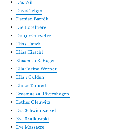
Das Wil
David Telgin
Demien Bartók
Die Hoteltiere
Dinçer Güçyeter
Elias Hauck
Elias Hirschl
Elisabeth R. Hager
Ella Carina Werner
Ella:r Gülden
Elmar Tannert
Erasmus zu Rövershagen
Esther Gleuwitz
Eva Schwindsackel
Eva Szulkowski
Eve Massacre