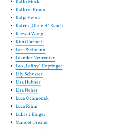
Kathi Mock
Kathrin Braun
Katja Heinz
Katrin „Ohne H“ Rauch
Keewai Wong
Kim Gjarmati
Lara Sielmann
Leander Neurauter
Leo „LeRoy“ Hopfinger
Lily Schuster
Lisa Hübner
Lisa Neher
Luca Ochmonek
Luca Rihm
Lukas Ullinger
Manoel Drexler