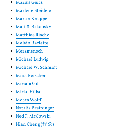
Marius Geitz
Marlene Steidele
Martin Knepper
Matt S. Bakausky
Matthias Rische
Melvin Raclette
Merzmensch
Michael Ludwig
Michael W. Schmidt
Mina Reischer
Miriam Gil
Mirko Hülse
Moses Wolff
Natalia Breininger
Ned F. McCowski
Nian Cheng (程 念)