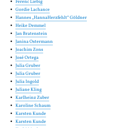
Ferenc Liebig
Gordie Lachance
Hannes „HannaHerzfehlt“ Göldner
Heike Demmel
Jan Bratenstein
Janina Ostermann
Joachim Zons
José Ortega
Julia Gruber
Julia Gruber
Julia Ingold
Juliane Kling
Karlheinz Zuber
Karoline Schaum
Karsten Kunde
Karsten Kunde