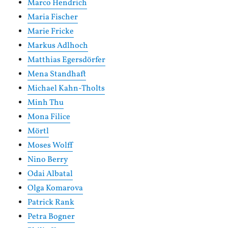
Marco Hendrich
Maria Fischer
Marie Fricke
Markus Adlhoch
Matthias Egersdörfer
Mena Standhaft
Michael Kahn-Tholts
Minh Thu
Mona Filice
Mörtl
Moses Wolff
Nino Berry
Odai Albatal
Olga Komarova
Patrick Rank
Petra Bogner