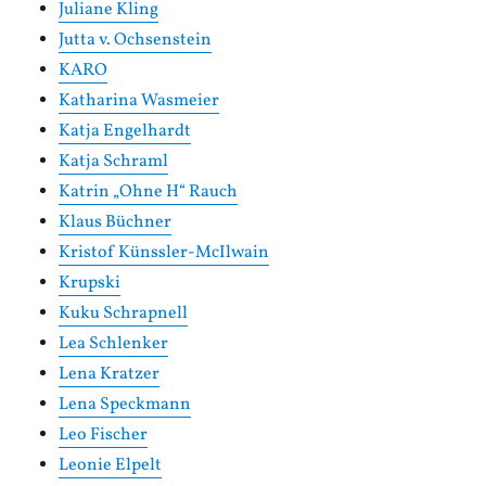
Juliane Kling
Jutta v. Ochsenstein
KARO
Katharina Wasmeier
Katja Engelhardt
Katja Schraml
Katrin „Ohne H“ Rauch
Klaus Büchner
Kristof Künssler-McIlwain
Krupski
Kuku Schrapnell
Lea Schlenker
Lena Kratzer
Lena Speckmann
Leo Fischer
Leonie Elpelt