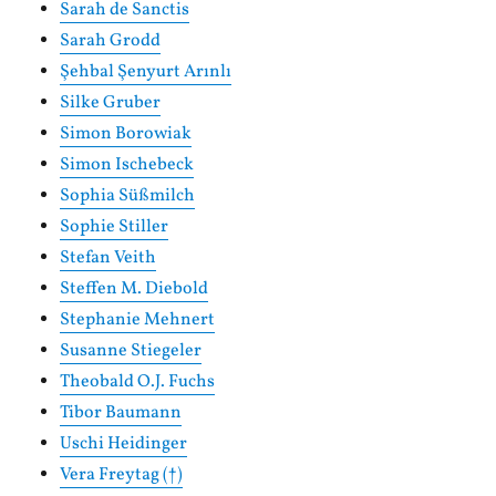
Sarah de Sanctis
Sarah Grodd
Şehbal Şenyurt Arınlı
Silke Gruber
Simon Borowiak
Simon Ischebeck
Sophia Süßmilch
Sophie Stiller
Stefan Veith
Steffen M. Diebold
Stephanie Mehnert
Susanne Stiegeler
Theobald O.J. Fuchs
Tibor Baumann
Uschi Heidinger
Vera Freytag (†)