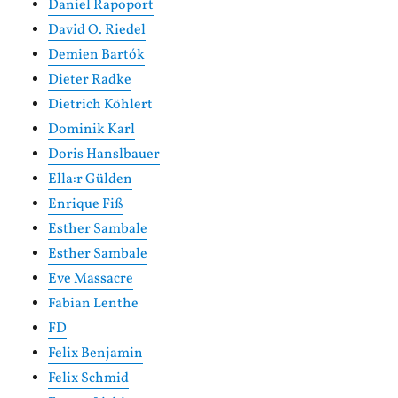
Daniel Rapoport
David O. Riedel
Demien Bartók
Dieter Radke
Dietrich Köhlert
Dominik Karl
Doris Hanslbauer
Ella:r Gülden
Enrique Fiß
Esther Sambale
Esther Sambale
Eve Massacre
Fabian Lenthe
FD
Felix Benjamin
Felix Schmid