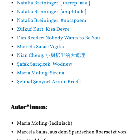
Natalia Breininger: [ интер_вал ]
Natalia Breininger: [amplitude]
Natalia Breininger: #notapoem
Zülküf Kurt: Kısa Devre
Dan Reeder: Nobody Wants to Be You
Marcela Salas: Vigilia
Nian Cheng: 小厨房里的大道理
Şafak Sarıçiçek: Wodnew
Maria Moling: Sirena
Şehbal Şenyurt Arınlı: Brief I
Autor*innen:
Maria Moling (ladinisch)
Marcela Salas, aus dem Spanischen übersetzt von