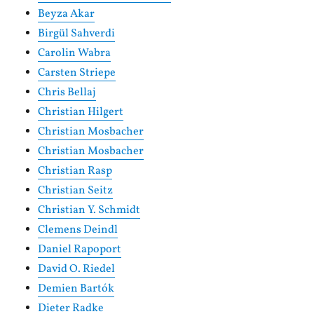
Beyza Akar
Birgül Sahverdi
Carolin Wabra
Carsten Striepe
Chris Bellaj
Christian Hilgert
Christian Mosbacher
Christian Mosbacher
Christian Rasp
Christian Seitz
Christian Y. Schmidt
Clemens Deindl
Daniel Rapoport
David O. Riedel
Demien Bartók
Dieter Radke