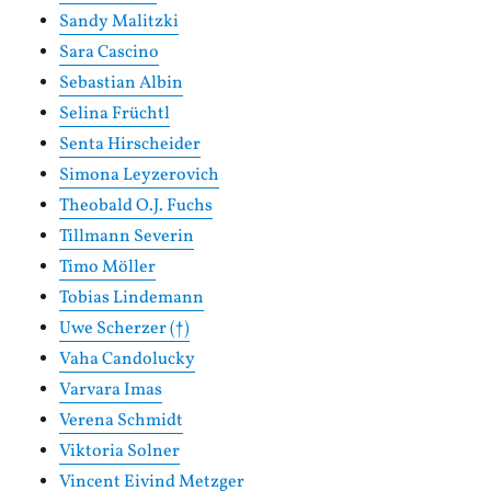
Sandy Malitzki
Sara Cascino
Sebastian Albin
Selina Früchtl
Senta Hirscheider
Simona Leyzerovich
Theobald O.J. Fuchs
Tillmann Severin
Timo Möller
Tobias Lindemann
Uwe Scherzer (†)
Vaha Candolucky
Varvara Imas
Verena Schmidt
Viktoria Solner
Vincent Eivind Metzger