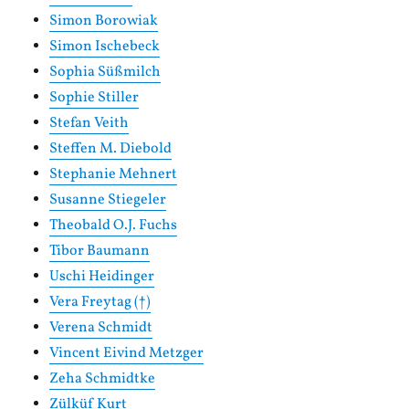
Simon Borowiak
Simon Ischebeck
Sophia Süßmilch
Sophie Stiller
Stefan Veith
Steffen M. Diebold
Stephanie Mehnert
Susanne Stiegeler
Theobald O.J. Fuchs
Tibor Baumann
Uschi Heidinger
Vera Freytag (†)
Verena Schmidt
Vincent Eivind Metzger
Zeha Schmidtke
Zülküf Kurt