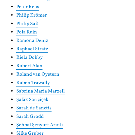
Peter Reus
Philip Krömer
Philip Saß
Pola Ruin
Ramona Deniz
Raphael Stratz
Riela Dobby
Robert Alan
Roland van Oystern
Ruben Trawally
Sabrina Maria Marzell
Şafak Sarıçiçek
Sarah de Sanctis
Sarah Grodd
Şehbal Şenyurt Arınlı
Silke Gruber