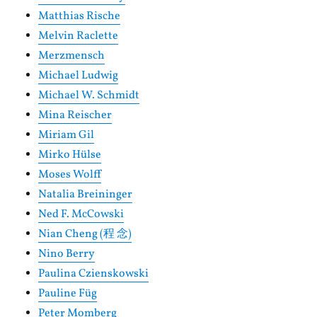
Matthias Rische
Melvin Raclette
Merzmensch
Michael Ludwig
Michael W. Schmidt
Mina Reischer
Miriam Gil
Mirko Hülse
Moses Wolff
Natalia Breininger
Ned F. McCowski
Nian Cheng (程 念)
Nino Berry
Paulina Czienskowski
Pauline Füg
Peter Momberg