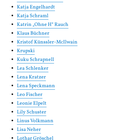
Katja Engelhardt
Katja Schraml
Katrin „Ohne H“ Rauch
Klaus Büchner
Kristof Künssler-McIlwain
Krupski
Kuku Schrapnell
Lea Schlenker
Lena Kratzer
Lena Speckmann
Leo Fischer
Leonie Elpelt
Lily Schuster
Linus Volkmann
Lisa Neher
Lothar Gröschel