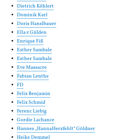
Dietrich Köhlert
Dominik Karl
Doris Hanslbauer
Ella:r Gülden
Enrique Fiß
Esther Sambale
Esther Sambale
Eve Massacre
Fabian Lenthe
FD
Felix Benjamin
Felix Schmid
Ferenc Liebig
Gordie Lachance
Hannes „HannaHerzfehlt“ Göldner
Heike Demmel