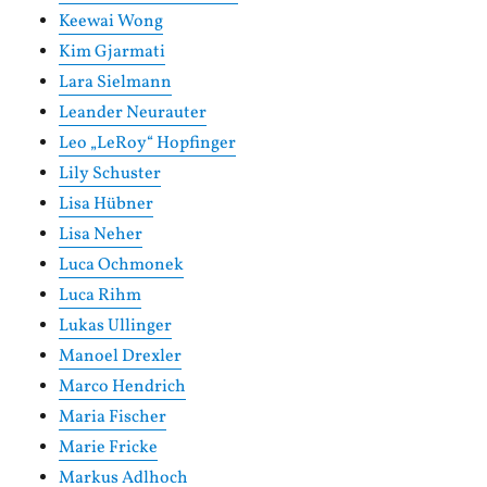
Keewai Wong
Kim Gjarmati
Lara Sielmann
Leander Neurauter
Leo „LeRoy“ Hopfinger
Lily Schuster
Lisa Hübner
Lisa Neher
Luca Ochmonek
Luca Rihm
Lukas Ullinger
Manoel Drexler
Marco Hendrich
Maria Fischer
Marie Fricke
Markus Adlhoch