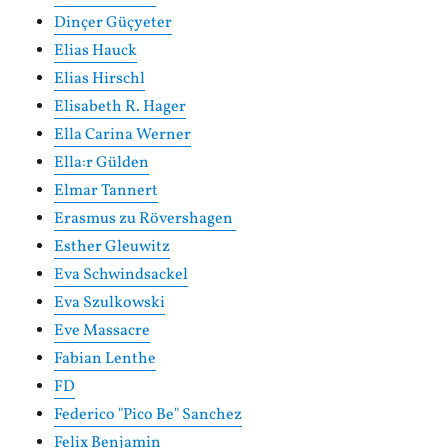
Dinçer Güçyeter
Elias Hauck
Elias Hirschl
Elisabeth R. Hager
Ella Carina Werner
Ella:r Gülden
Elmar Tannert
Erasmus zu Rövershagen
Esther Gleuwitz
Eva Schwindsackel
Eva Szulkowski
Eve Massacre
Fabian Lenthe
FD
Federico "Pico Be" Sanchez
Felix Benjamin