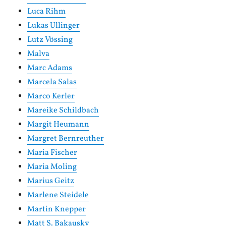
Luca Rihm
Lukas Ullinger
Lutz Vössing
Malva
Marc Adams
Marcela Salas
Marco Kerler
Mareike Schildbach
Margit Heumann
Margret Bernreuther
Maria Fischer
Maria Moling
Marius Geitz
Marlene Steidele
Martin Knepper
Matt S. Bakausky