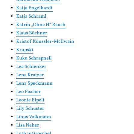
Katja Engelhardt
Katja Schraml
Katrin „Ohne H“ Rauch
Klaus Büchner
Kristof Künssler-McIlwain
Krupski
Kuku Schrapnell
Lea Schlenker
Lena Kratzer
Lena Speckmann
Leo Fischer
Leonie Elpelt
Lily Schuster
Linus Volkmann
Lisa Neher
Lothar Gröschel