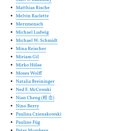
Matthias Rische
Melvin Raclette
Merzmensch
Michael Ludwig
Michael W. Schmidt
Mina Reischer
Miriam Gil
Mirko Hülse
Moses Wolff
Natalia Breininger
Ned F. McCowski
Nian Cheng (程 念)
Nino Berry
Paulina Czienskowski
Pauline Füg
Peter Momberg