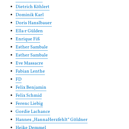
Dietrich Köhlert
Dominik Karl
Doris Hanslbauer
Ella:r Gülden
Enrique Fiß
Esther Sambale
Esther Sambale
Eve Massacre
Fabian Lenthe
FD
Felix Benjamin
Felix Schmid
Ferenc Liebig
Gordie Lachance
Hannes „HannaHerzfehlt“ Göldner
Heike Demmel