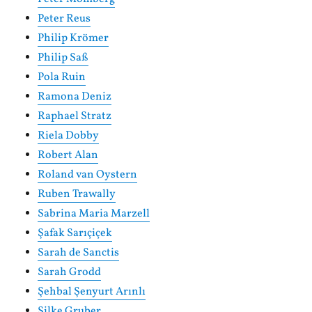
Peter Reus
Philip Krömer
Philip Saß
Pola Ruin
Ramona Deniz
Raphael Stratz
Riela Dobby
Robert Alan
Roland van Oystern
Ruben Trawally
Sabrina Maria Marzell
Şafak Sarıçiçek
Sarah de Sanctis
Sarah Grodd
Şehbal Şenyurt Arınlı
Silke Gruber