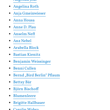
Angelina Roth
Anja Gmeinwieser
Anna Housa
Anne D. Plau
Anselm Neft
Anz Nebel
Arabella Block
Bastian Kienitz
Benjamin Weissinger
Benni Cullen
Bernd „Bird Berlin“ Pflaum
Bettsy Bär
Björn Bischoff
Blumenleere
Brigitte Hallbauer
Carolin Wabra