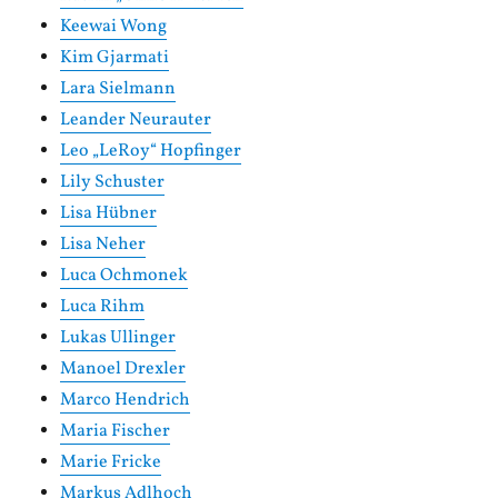
Keewai Wong
Kim Gjarmati
Lara Sielmann
Leander Neurauter
Leo „LeRoy“ Hopfinger
Lily Schuster
Lisa Hübner
Lisa Neher
Luca Ochmonek
Luca Rihm
Lukas Ullinger
Manoel Drexler
Marco Hendrich
Maria Fischer
Marie Fricke
Markus Adlhoch