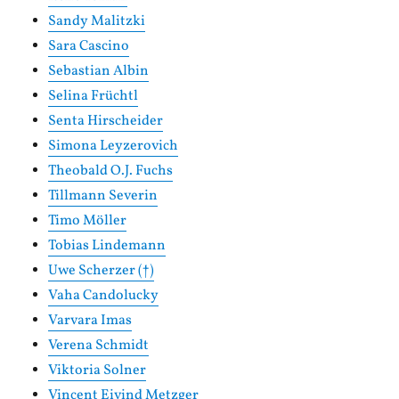
Sandy Malitzki
Sara Cascino
Sebastian Albin
Selina Früchtl
Senta Hirscheider
Simona Leyzerovich
Theobald O.J. Fuchs
Tillmann Severin
Timo Möller
Tobias Lindemann
Uwe Scherzer (†)
Vaha Candolucky
Varvara Imas
Verena Schmidt
Viktoria Solner
Vincent Eivind Metzger