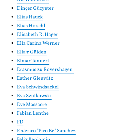
Dinçer Güçyeter
Elias Hauck
Elias Hirschl
Elisabeth R. Hager
Ella Carina Werner
Ella:r Gülden
Elmar Tannert
Erasmus zu Rövershagen
Esther Gleuwitz
Eva Schwindsackel
Eva Szulkowski
Eve Massacre
Fabian Lenthe
FD
Federico "Pico Be" Sanchez
Felix Benjamin