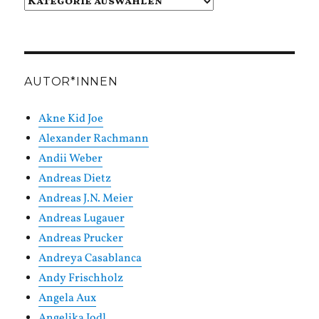
Beiträge
in
Kategorien
AUTOR*INNEN
Akne Kid Joe
Alexander Rachmann
Andii Weber
Andreas Dietz
Andreas J.N. Meier
Andreas Lugauer
Andreas Prucker
Andreya Casablanca
Andy Frischholz
Angela Aux
Angelika Jodl