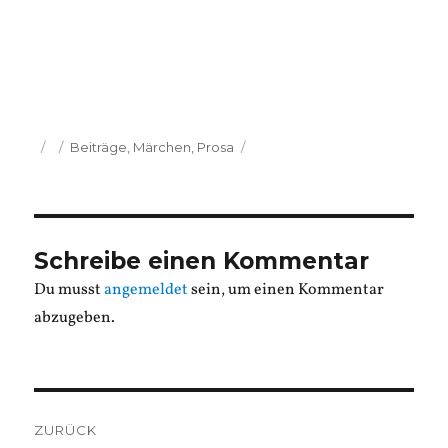
Veröffentlicht
Kategorien
Beiträge
,
Märchen
,
Prosa
am
Schreibe einen Kommentar
Du musst
angemeldet
sein, um einen Kommentar
abzugeben.
Beitragsnavigation
ZURÜCK