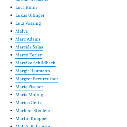
Luca Rihm
Lukas Ullinger
Lutz Vössing
Malva
Marc Adams
Marcela Salas
Marco Kerler
Mareike Schildbach
Margit Heumann
Margret Bernreuther
Maria Fischer
Maria Moling
Marius Geitz
Marlene Steidele
Martin Knepper
Matt S. Bakausky