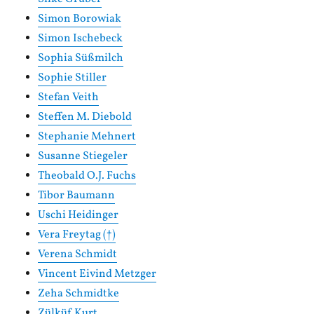
Simon Borowiak
Simon Ischebeck
Sophia Süßmilch
Sophie Stiller
Stefan Veith
Steffen M. Diebold
Stephanie Mehnert
Susanne Stiegeler
Theobald O.J. Fuchs
Tibor Baumann
Uschi Heidinger
Vera Freytag (†)
Verena Schmidt
Vincent Eivind Metzger
Zeha Schmidtke
Zülküf Kurt