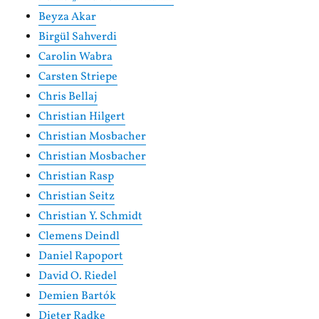
Beyza Akar
Birgül Sahverdi
Carolin Wabra
Carsten Striepe
Chris Bellaj
Christian Hilgert
Christian Mosbacher
Christian Mosbacher
Christian Rasp
Christian Seitz
Christian Y. Schmidt
Clemens Deindl
Daniel Rapoport
David O. Riedel
Demien Bartók
Dieter Radke