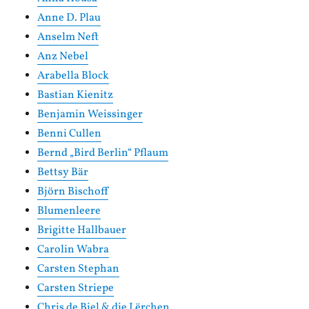
Anne D. Plau
Anselm Neft
Anz Nebel
Arabella Block
Bastian Kienitz
Benjamin Weissinger
Benni Cullen
Bernd „Bird Berlin“ Pflaum
Bettsy Bär
Björn Bischoff
Blumenleere
Brigitte Hallbauer
Carolin Wabra
Carsten Stephan
Carsten Striepe
Chris de Biel & die Lërchen