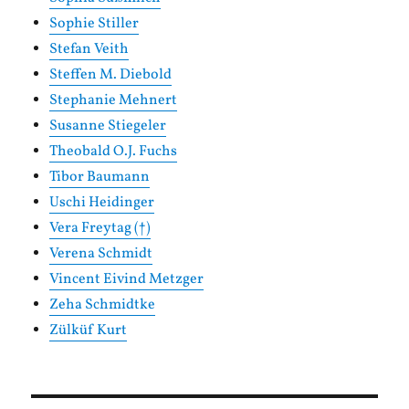
Sophie Stiller
Stefan Veith
Steffen M. Diebold
Stephanie Mehnert
Susanne Stiegeler
Theobald O.J. Fuchs
Tibor Baumann
Uschi Heidinger
Vera Freytag (†)
Verena Schmidt
Vincent Eivind Metzger
Zeha Schmidtke
Zülküf Kurt