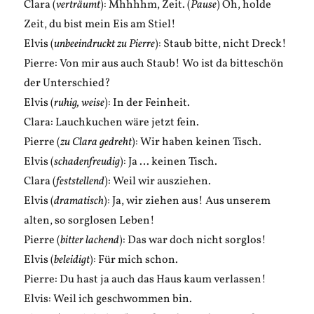
Clara (
verträumt
): Mhhhhm, Zeit. (
Pause
) Oh, holde
Zeit, du bist mein Eis am Stiel!
Elvis (
unbeeindruckt zu Pierre
): Staub bitte, nicht Dreck!
Pierre: Von mir aus auch Staub! Wo ist da bitteschön
der Unterschied?
Elvis (
ruhig, weise
): In der Feinheit.
Clara: Lauchkuchen wäre jetzt fein.
Pierre (
zu Clara gedreht
): Wir haben keinen Tisch.
Elvis (
schadenfreudig
): Ja … keinen Tisch.
Clara (
feststellend
): Weil wir ausziehen.
Elvis (
dramatisch
): Ja, wir ziehen aus! Aus unserem
alten, so sorglosen Leben!
Pierre (
bitter lachend
): Das war doch nicht sorglos!
Elvis (
beleidigt
): Für mich schon.
Pierre: Du hast ja auch das Haus kaum verlassen!
Elvis: Weil ich geschwommen bin.