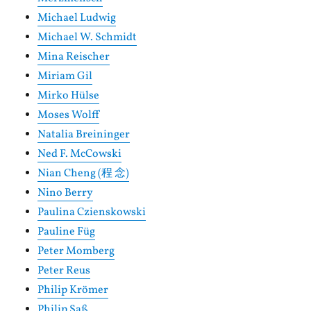
Michael Ludwig
Michael W. Schmidt
Mina Reischer
Miriam Gil
Mirko Hülse
Moses Wolff
Natalia Breininger
Ned F. McCowski
Nian Cheng (程 念)
Nino Berry
Paulina Czienskowski
Pauline Füg
Peter Momberg
Peter Reus
Philip Krömer
Philip Saß