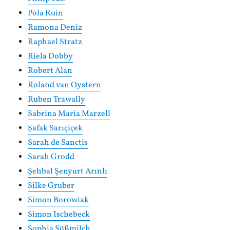
Pola Ruin
Ramona Deniz
Raphael Stratz
Riela Dobby
Robert Alan
Roland van Oystern
Ruben Trawally
Sabrina Maria Marzell
Şafak Sarıçiçek
Sarah de Sanctis
Sarah Grodd
Şehbal Şenyurt Arınlı
Silke Gruber
Simon Borowiak
Simon Ischebeck
Sophia Süßmilch