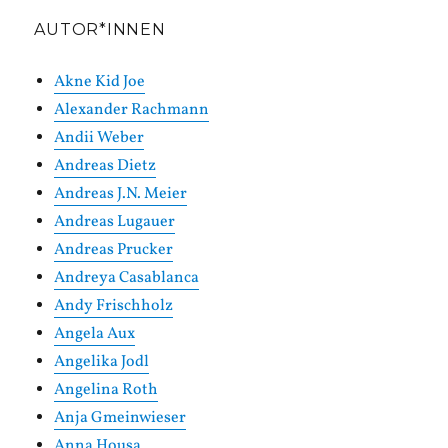
AUTOR*INNEN
Akne Kid Joe
Alexander Rachmann
Andii Weber
Andreas Dietz
Andreas J.N. Meier
Andreas Lugauer
Andreas Prucker
Andreya Casablanca
Andy Frischholz
Angela Aux
Angelika Jodl
Angelina Roth
Anja Gmeinwieser
Anna Housa