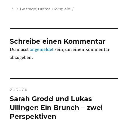
Veröffentlicht
Kategorien
Beiträge
,
Drama
,
Hörspiele
am
Schreibe einen Kommentar
Du musst
angemeldet
sein, um einen Kommentar
abzugeben.
Beitragsnavigation
ZURÜCK
Sarah Grodd und Lukas
Vorheriger
Beitrag:
Ullinger: Ein Brunch – zwei
Perspektiven