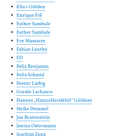
Ella:r Gülden
Enrique Fiß
Esther Sambale
Esther Sambale
Eve Massacre
Fabian Lenthe
FD
Felix Benjamin
Felix Schmid
Ferenc Liebig
Gordie Lachance
Hannes „HannaHerzfehlt“ Göldner
Heike Demmel
Jan Bratenstein
Janina Ostermann
Joachim Zons