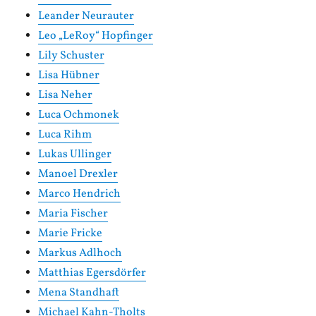
Leander Neurauter
Leo „LeRoy“ Hopfinger
Lily Schuster
Lisa Hübner
Lisa Neher
Luca Ochmonek
Luca Rihm
Lukas Ullinger
Manoel Drexler
Marco Hendrich
Maria Fischer
Marie Fricke
Markus Adlhoch
Matthias Egersdörfer
Mena Standhaft
Michael Kahn-Tholts