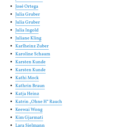
José Ortega
Julia Gruber
Julia Gruber
Julia Ingold
Juliane Kling
Karlheinz Zuber
Karoline Schaum
Karsten Kunde
Karsten Kunde
Kathi Mock
Kathrin Braun
Katja Heinz
Katrin „Ohne H“ Rauch
Keewai Wong
Kim Gjarmati
Lara Sielmann