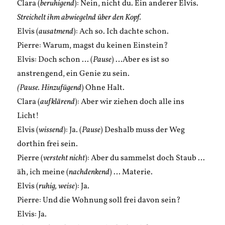
Clara (
beruhigend
): Nein, nicht du. Ein anderer Elvis.
Streichelt ihm abwiegelnd über den Kopf.
Elvis (
ausatmend
): Ach so. Ich dachte schon.
Pierre: Warum, magst du keinen Einstein?
Elvis: Doch schon … (
Pause
) …Aber es ist so
anstrengend, ein Genie zu sein.
(Pause. Hinzufügend
) Ohne Halt.
Clara (
aufklärend
): Aber wir ziehen doch alle ins
Licht!
Elvis (
wissend
): Ja. (
Pause
) Deshalb muss der Weg
dorthin frei sein.
Pierre (
versteht nicht
): Aber du sammelst doch Staub …
äh, ich meine (
nachdenkend
) … Materie.
Elvis (
ruhig, weise
): Ja.
Pierre: Und die Wohnung soll frei davon sein?
Elvis: Ja.