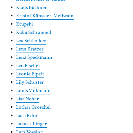
Klaus Büchner
Kristof Künssler-McIlwain
Krupski
Kuku Schrapnell
Lea Schlenker
Lena Kratzer
Lena Speckmann
Leo Fischer
Leonie Elpelt
Lily Schuster
Linus Volkmann
Lisa Neher
Lothar Gröschel
Luca Rihm
Lukas Ullinger
Lutz Vössing