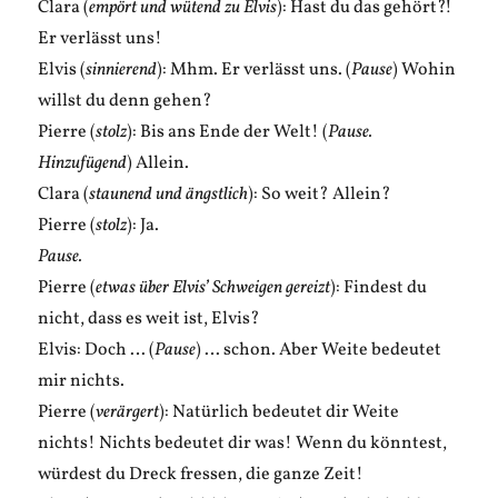
Clara (
empört und wütend zu Elvis
): Hast du das gehört?!
Er verlässt uns!
Elvis (
sinnierend
): Mhm. Er verlässt uns. (
Pause
) Wohin
willst du denn gehen?
Pierre (
stolz
): Bis ans Ende der Welt! (
Pause.
Hinzufügend
) Allein.
Clara (
staunend und ängstlich
): So weit? Allein?
Pierre (
stolz
): Ja.
Pause.
Pierre (
etwas über Elvis’ Schweigen gereizt
): Findest du
nicht, dass es weit ist, Elvis?
Elvis: Doch … (
Pause
) … schon. Aber Weite bedeutet
mir nichts.
Pierre (
verärgert
): Natürlich bedeutet dir Weite
nichts! Nichts bedeutet dir was! Wenn du könntest,
würdest du Dreck fressen, die ganze Zeit!