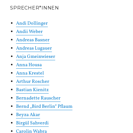
SPRECHER*INNEN
Andi Dollinger
Andii Weber
Andreas Basner
Andreas Lugauer
Anja Gmeinwieser
Anna Housa
Anna Krestel
Arthur Roscher
Bastian Kienitz
Bernadette Rauscher
Bernd „Bird Berlin“ Pflaum
Beyza Akar
Birgül Sahverdi
Carolin Wabra