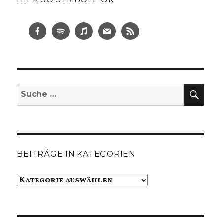
SUC
Suche
nach:
BEITRÄGE IN KATEGORIEN
Beiträge
in
Kategorien