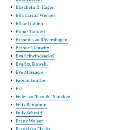
Elisabeth R. Hager
Ella Carina Werner
Ella:r Gülden
Elmar Tannert
Erasmus zu Rövershagen
Esther Gleuwitz
Eva Schwindsackel
Eva Szulkowski
Eve Massacre
Fabian Lenthe
FD
Federico "Pico Be" Sanchez
Felix Benjamin
Felix Schmid
Franz Walser
Franziska Flachs