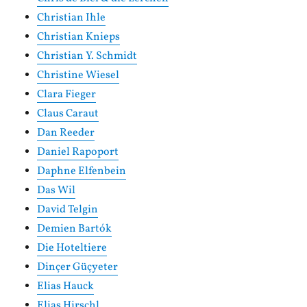
Christian Ihle
Christian Knieps
Christian Y. Schmidt
Christine Wiesel
Clara Fieger
Claus Caraut
Dan Reeder
Daniel Rapoport
Daphne Elfenbein
Das Wil
David Telgin
Demien Bartók
Die Hoteltiere
Dinçer Güçyeter
Elias Hauck
Elias Hirschl