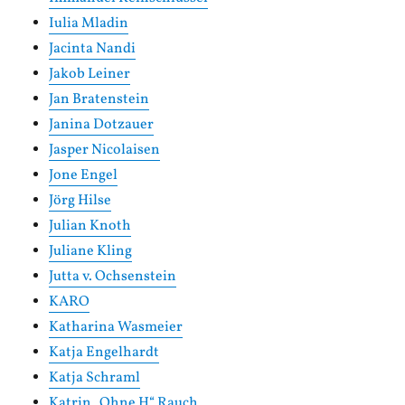
Iulia Mladin
Jacinta Nandi
Jakob Leiner
Jan Bratenstein
Janina Dotzauer
Jasper Nicolaisen
Jone Engel
Jörg Hilse
Julian Knoth
Juliane Kling
Jutta v. Ochsenstein
KARO
Katharina Wasmeier
Katja Engelhardt
Katja Schraml
Katrin „Ohne H“ Rauch