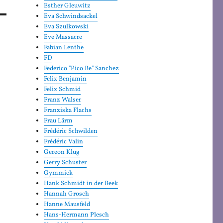
Esther Gleuwitz
Eva Schwindsackel
Eva Szulkowski
Eve Massacre
Fabian Lenthe
FD
Federico "Pico Be" Sanchez
Felix Benjamin
Felix Schmid
Franz Walser
Franziska Flachs
Frau Lärm
Frédéric Schwilden
Frédéric Valin
Gereon Klug
Gerry Schuster
Gymmick
Hank Schmidt in der Beek
Hannah Grosch
Hanne Mausfeld
Hans-Hermann Plesch