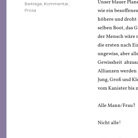
Unser blauer Plane
Veröffentlicht
Kategorien
Beiträge
,
Kommentar
,
am
wie ein besoffenes
Prosa
höhere und droht d
selben Boot, das G
der Mensch wäre n
die ersten nach E
ungewiss, aber all
Gewissheit abzusau
Allianzen werden 
Jung, Groß und Kl
vom Kanister bis 
Alle Mann/Frau?
Nicht alle!