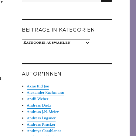
nach:
ür
BEITRÄGE IN KATEGORIEN
Beiträge
in
Kategorien
AUTOR*INNEN
t
Akne Kid Joe
Alexander Rachmann
Andii Weber
Andreas Dietz
Andreas J.N. Meier
Andreas Lugauer
Andreas Prucker
Andreya Casablanca