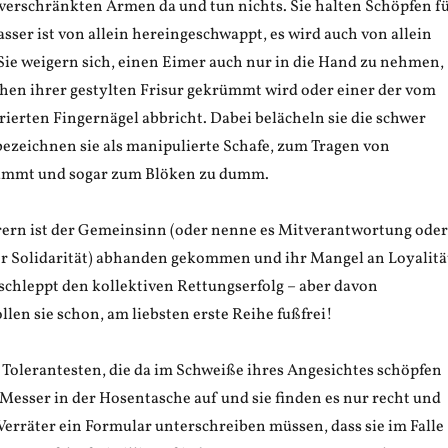
 verschränkten Armen da und tun nichts. Sie halten Schöpfen f
asser ist von allein hereingeschwappt, es wird auch von allein
Sie weigern sich, einen Eimer auch nur in die Hand zu nehmen,
chen ihrer gestylten Frisur gekrümmt wird oder einer der vom
ierten Fingernägel abbricht. Dabei belächeln sie die schwer
ezeichnen sie als manipulierte Schafe, zum Tragen von
mmt und sogar zum Blöken zu dumm.
ern ist der Gemeinsinn (oder nenne es Mitverantwortung oder
r Solidarität) abhanden gekommen und ihr Mangel an Loyalitä
schleppt den kollektiven Rettungserfolg – aber davon
ollen sie schon, am liebsten erste Reihe fußfrei!
 Tolerantesten, die da im Schweiße ihres Angesichtes schöpfen
Messer in der Hosentasche auf und sie finden es nur recht und
 Verräter ein Formular unterschreiben müssen, dass sie im Falle