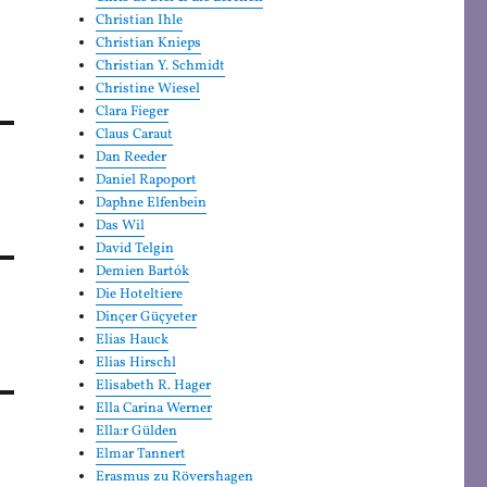
Christian Ihle
Christian Knieps
Christian Y. Schmidt
Christine Wiesel
Clara Fieger
Claus Caraut
Dan Reeder
Daniel Rapoport
Daphne Elfenbein
Das Wil
David Telgin
Demien Bartók
Die Hoteltiere
Dinçer Güçyeter
Elias Hauck
Elias Hirschl
Elisabeth R. Hager
Ella Carina Werner
Ella:r Gülden
Elmar Tannert
Erasmus zu Rövershagen