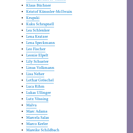
Klaus Büchner
Kristof Künssler-McIlwain
Krupski
Kuku Schrapnell
Lea Schlenker
Lena Kratzer
Lena Speckmann
Leo Fischer
Leonie Elpelt
Lily Schuster
Linus Volkmann
Lisa Neher
Lothar Gröschel
Luca Rihm
Lukas Ullinger
Lutz Vössing
Malva
Marc Adams
Marcela Salas
Marco Kerler
Mareike Schildbach