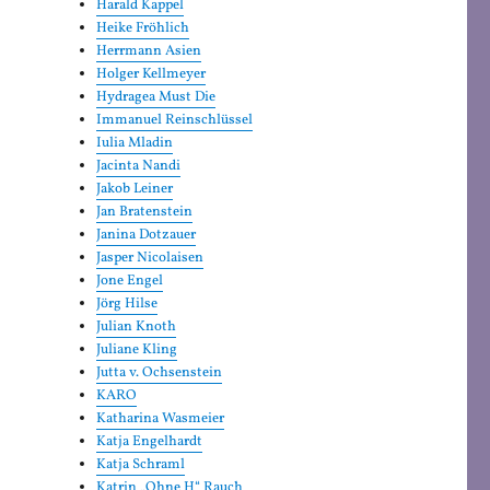
Harald Kappel
Heike Fröhlich
Herrmann Asien
Holger Kellmeyer
Hydragea Must Die
Immanuel Reinschlüssel
Iulia Mladin
Jacinta Nandi
Jakob Leiner
Jan Bratenstein
Janina Dotzauer
Jasper Nicolaisen
Jone Engel
Jörg Hilse
Julian Knoth
Juliane Kling
Jutta v. Ochsenstein
KARO
Katharina Wasmeier
Katja Engelhardt
Katja Schraml
Katrin „Ohne H“ Rauch