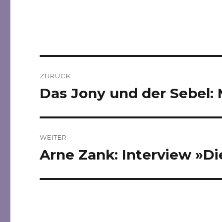
Beitragsnavigation
ZURÜCK
Das Jony und der Sebel: 
Vorheriger
Beitrag:
WEITER
Arne Zank: Interview »Di
Nächster
Beitrag: