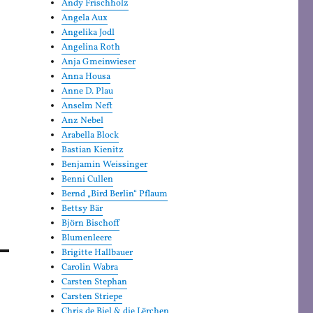
Andy Frischholz
Angela Aux
Angelika Jodl
Angelina Roth
Anja Gmeinwieser
Anna Housa
Anne D. Plau
Anselm Neft
Anz Nebel
Arabella Block
Bastian Kienitz
Benjamin Weissinger
Benni Cullen
Bernd „Bird Berlin“ Pflaum
Bettsy Bär
Björn Bischoff
Blumenleere
Brigitte Hallbauer
Carolin Wabra
Carsten Stephan
Carsten Striepe
Chris de Biel & die Lërchen