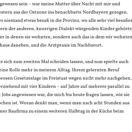
t gewesen sein – war meine Mutter über Nacht mit mir und
stern aus der Ostzone ins benachbarte Nordbayern gezogen.
o niemand etwas besaß in die Provinz, wo alle sehr viel besaße
tern der anderen, knorrigen Dialekt würgenden Kinder gehört
ser in denen sie wohnten, sondern auch das in dem wir wohnten
haus daneben, und die Arztpraxis im Nachbarort.
e sich zum zweiten Mal scheiden lassen, und nun spielte auch
keine Rolle mehr in meinem Alltag. Ihrem gelernten Beruf
gorosen Gesetzeslage im Freistaat wegen nicht mehr nachgehen,
nerziehend mit vier Kindern – auf Jahre auf mehrere parallel zu
 Jobs angewiesen war, die mich bis heute fragen lassen, wie sie
ochen ist. Woran denkt man, wenn man nach acht Stunden aus
iner Baufirma zu einem weiteren Halbtag in der Küche beim