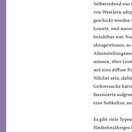
Selbstredend war i
von Westlern adop
geschickt worden w
konnte, weil meine
bezahlbar war. Nac
abzugewinnen, so w
Alleinstellungsme
müssen, über Leis
mir eine diffuse P
Nihilist sein, daf
Gehversuche hatte
faszinierte aufgr
eine Subkultur, au
Es gibt viele Type
fünfzehnjähriges I