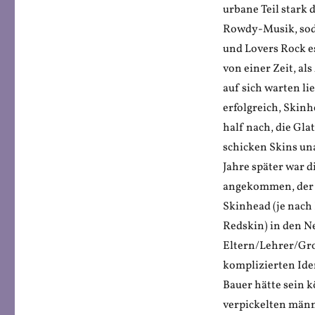
urbane Teil stark 
Rowdy-Musik, soda
und Lovers Rock e
von einer Zeit, a
auf sich warten li
erfolgreich, Skinh
half nach, die Gla
schicken Skins un
Jahre später war 
angekommen, der Re
Skinhead (je nach
Redskin) in den N
Eltern/Lehrer/Gro
komplizierten Ide
Bauer hätte sein 
verpickelten män