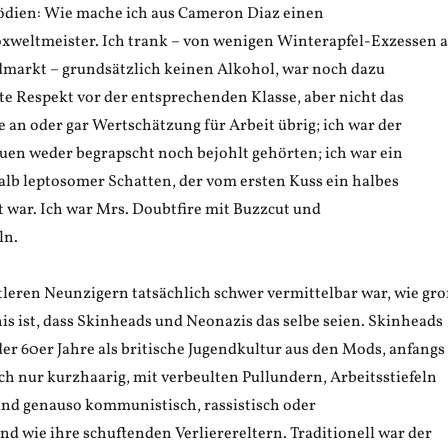
dien: Wie mache ich aus Cameron Diaz einen
weltmeister. Ich trank – von wenigen Winterapfel-Exzessen a
dmarkt – grundsätzlich keinen Alkohol, war noch dazu
tte Respekt vor der entsprechenden Klasse, aber nicht das
e an oder gar Wertschätzung für Arbeit übrig; ich war der
uen weder begrapscht noch bejohlt gehörten; ich war ein
alb leptosomer Schatten, der vom ersten Kuss ein halbes
t war. Ich war Mrs. Doubtfire mit Buzzcut und
ln.
tleren Neunzigern tatsächlich schwer vermittelbar war, wie gr
s ist, dass Skinheads und Neonazis das selbe seien. Skinheads
er 60er Jahre als britische Jugendkultur aus den Mods, anfangs
ach nur kurzhaarig, mit verbeulten Pullundern, Arbeitsstiefeln
und genauso kommunistisch, rassistisch oder
nd wie ihre schuftenden Verlierereltern. Traditionell war der