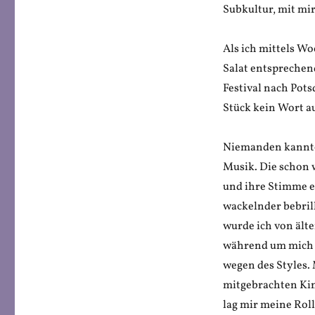
Subkultur, mit mir
Als ich mittels W
Salat entsprechen
Festival nach Pot
Stück kein Wort au
Niemanden kannte 
Musik. Die schon w
und ihre Stimme e
wackelnder bebril
wurde ich von älte
während um mich h
wegen des Styles.
mitgebrachten Kin
lag mir meine Roll