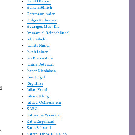
Harald Kappel
Heike Fröhlich
Herrmann Asien
Holger Kellmeyer
Hydragea Must Die
Immanuel Reinschlüssel
Iulia Mladin
Jacinta Nandi
Jakob Leiner
Jan Bratenstein
Janina Dotzauer
Jasper Nicolaisen
Jone Engel
Jörg Hilse
d
Julian Knoth
Juliane Kling
Jutta v. Ochsenstein
KARO
Katharina Wasmeier
Katja Engelhardt
Katja Schraml
s
Katrin „Ohne H“ Rauch