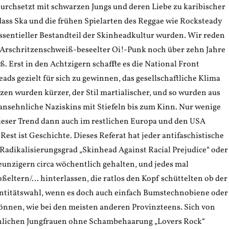
durchsetzt mit schwarzen Jungs und deren Liebe zu karibischer
ss Ska und die frühen Spielarten des Reggae wie Rocksteady
ssentieller Bestandteil der Skinheadkultur wurden. Wir reden
ls Arschritzenschweiß-beseelter Oi!-Punk noch über zehn Jahre
eß. Erst in den Achtzigern schaffte es die National Front
eads gezielt für sich zu gewinnen, das gesellschaftliche Klima
tzen wurden kürzer, der Stil martialischer, und so wurden aus
ansehnliche Naziskins mit Stiefeln bis zum Kinn. Nur wenige
dieser Trend dann auch im restlichen Europa und den USA
st ist Geschichte. Dieses Referat hat jeder antifaschistische
 Radikalisierungsgrad „Skinhead Against Racial Prejudice“ oder
eunzigern circa wöchentlich gehalten, und jedes mal
ßeltern/… hinterlassen, die ratlos den Kopf schüttelten ob der
ntitätswahl, wenn es doch auch einfach Bumstechnobiene oder
können, wie bei den meisten anderen Provinzteens. Sich von
nlichen Jungfrauen ohne Schambehaarung „Lovers Rock“