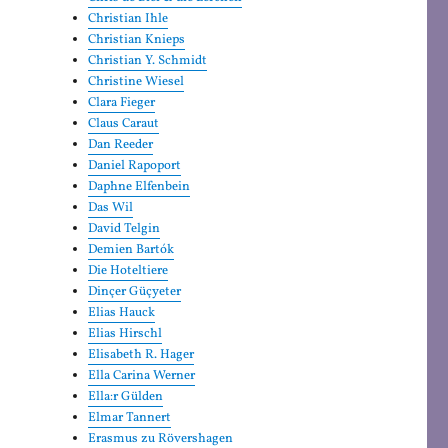
Christian Ihle
Christian Knieps
Christian Y. Schmidt
Christine Wiesel
Clara Fieger
Claus Caraut
Dan Reeder
Daniel Rapoport
Daphne Elfenbein
Das Wil
David Telgin
Demien Bartók
Die Hoteltiere
Dinçer Güçyeter
Elias Hauck
Elias Hirschl
Elisabeth R. Hager
Ella Carina Werner
Ella:r Gülden
Elmar Tannert
Erasmus zu Rövershagen