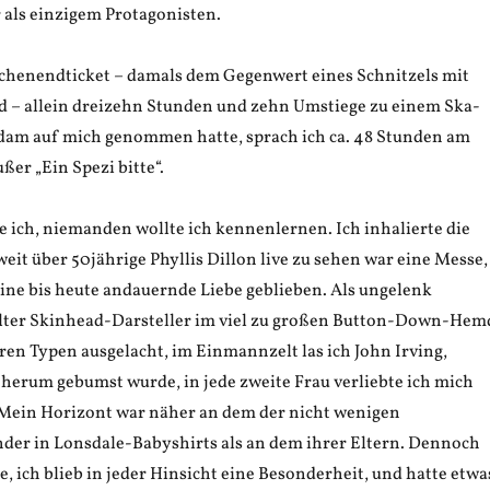
 als einzigem Protagonisten.
ochenendticket – damals dem Gegenwert eines Schnitzels mit
d – allein dreizehn Stunden und zehn Umstiege zu einem Ska-
sdam auf mich genommen hatte, sprach ich ca. 48 Stunden am
ßer „Ein Spezi bitte“.
ich, niemanden wollte ich kennenlernen. Ich inhalierte die
eit über 50jährige Phyllis Dillon live zu sehen war eine Messe,
ine bis heute andauernde Liebe geblieben. Als ungelenk
lter Skinhead-Darsteller im viel zu großen Button-Down-Hem
ren Typen ausgelacht, im Einmannzelt las ich John Irving,
erum gebumst wurde, in jede zweite Frau verliebte ich mich
 Mein Horizont war näher an dem der nicht wenigen
der in Lonsdale-Babyshirts als an dem ihrer Eltern. Dennoch
e, ich blieb in jeder Hinsicht eine Besonderheit, und hatte etwa