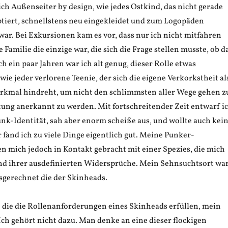
ch Außenseiter by design, wie jedes Ostkind, das nicht gerade
tiert, schnellstens neu eingekleidet und zum Logopäden
ar. Bei Exkursionen kam es vor, dass nur ich nicht mitfahren
 Familie die einzige war, die sich die Frage stellen musste, ob d
h ein paar Jahren war ich alt genug, dieser Rolle etwas
ie jeder verlorene Teenie, der sich die eigene Verkorkstheit al
rkmal hindreht, um nicht den schlimmsten aller Wege gehen z
tung anerkannt zu werden. Mit fortschreitender Zeit entwarf i
unk-Identität, sah aber enorm scheiße aus, und wollte auch kei
ür fand ich zu viele Dinge eigentlich gut. Meine Punker-
n mich jedoch in Kontakt gebracht mit einer Spezies, die mich
und ihrer ausdefinierten Widersprüche. Mein Sehnsuchtsort wa
sgerechnet die der Skinheads.
n die die Rollenanforderungen eines Skinheads erfüllen, mein
ch gehört nicht dazu. Man denke an eine dieser flockigen