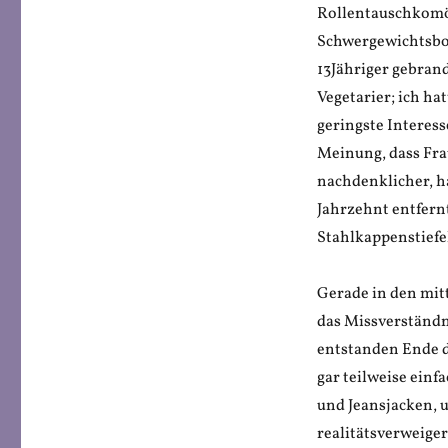
Rollentauschkomö
Schwergewichtsbox
13Jähriger gebran
Vegetarier; ich ha
geringste Interess
Meinung, dass Fra
nachdenklicher, h
Jahrzehnt entfern
Stahlkappenstiefe
Gerade in den mit
das Missverständni
entstanden Ende d
gar teilweise einf
und Jeansjacken, 
realitätsverweiger