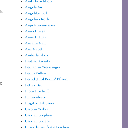
Andy Frischholz
Angela Aux
ls
Angelika Jodl
Angelina Roth
Anja Gmeinwieser
Anna Housa
Anne D. Plau
Anselm Neft
Anz Nebel
Arabella Block
Bastian Kienitz
Benjamin Weissinger
Benni Cullen
Bernd „Bird Berlin“ Pflaum
oß
Bettsy Bär
Björn Bischoff
Blumenleere
Brigitte Hallbauer
Carolin Wabra
Carsten Stephan
Carsten Striepe
Chris de Biel & die Lërchen