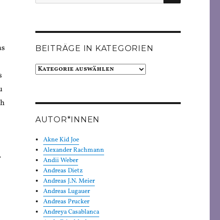
nach:
as
BEITRÄGE IN KATEGORIEN
Beiträge
s
in
u
Kategorien
ch
n
AUTOR*INNEN
Akne Kid Joe
Alexander Rachmann
r
Andii Weber
Andreas Dietz
Andreas J.N. Meier
Andreas Lugauer
Andreas Prucker
Andreya Casablanca