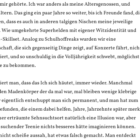
 mir gehörte. Ich war anders als meine Altersgenossen, und
tern. Das ging ein paar Jahre so weiter, bis ich Freunde fand, d
n, dass es auch in anderen talgigen Nischen meine jeweilige
 Wie umgekehrte Superhelden mit eigener Witzidentität und
-Skillset. Analog zu Schulhoffreaks wurden wir eine
haft, die sich gegenseitig Dinge zeigt, auf Konzerte fährt, nich
eiert, und so unschuldig in die Volljährigkeit schwebt, möglichst
se zu bekommen.
iert man, dass das Ich sich häutet, immer wieder. Manchmal
en Madenkörper der da mal war, mal bleiben wenige klebrige
r eigentlich entschuppt man sich permanent, und man hat zum
funden, die einem dabei helfen. Jahre, Jahrzehnte später merk
er erträumte Sehnsuchtsort natürlich eine Illusion war, aber
s suchender Teenie nichts besseres hätte imaginieren können.
nicht scheiße aussah, hat etwas falsch gemacht. Man entdeckt