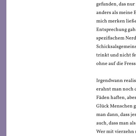
gefunden, das nur
anders als meine El
mich merken ließe
Entsprechung gab.
spezifischem Nerd
Schicksalsgemeinsc
trinkt und nicht f
ohne auf die Fres
Irgendwann realis
erahnt man noch d
Fäden haften, abe
Glück Menschen ge
man dann, dass jen
auch, dass man al
Wer mit vierzehn 