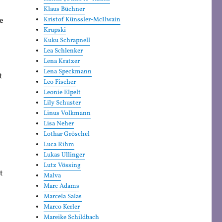
Klaus Büchner
ie
Kristof Künssler-McIlwain
Krupski
Kuku Schrapnell
Lea Schlenker
Lena Kratzer
Lena Speckmann
t
Leo Fischer
Leonie Elpelt
Lily Schuster
Linus Volkmann
Lisa Neher
Lothar Gröschel
Luca Rihm
Lukas Ullinger
Lutz Vössing
t
Malva
Marc Adams
Marcela Salas
Marco Kerler
Mareike Schildbach