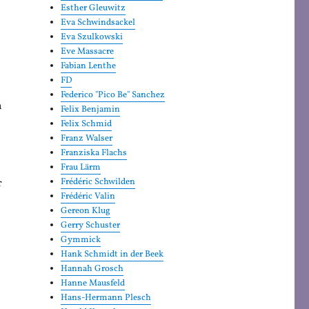
Esther Gleuwitz
Eva Schwindsackel
Eva Szulkowski
Eve Massacre
Fabian Lenthe
FD
Federico "Pico Be" Sanchez
n
Felix Benjamin
Felix Schmid
Franz Walser
Franziska Flachs
Frau Lärm
r
Frédéric Schwilden
Frédéric Valin
Gereon Klug
Gerry Schuster
Gymmick
Hank Schmidt in der Beek
Hannah Grosch
Hanne Mausfeld
Hans-Hermann Plesch