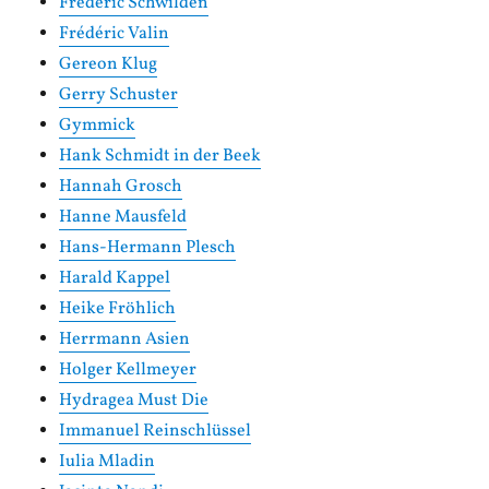
Frédéric Schwilden
Frédéric Valin
Gereon Klug
Gerry Schuster
Gymmick
Hank Schmidt in der Beek
Hannah Grosch
Hanne Mausfeld
Hans-Hermann Plesch
Harald Kappel
Heike Fröhlich
Herrmann Asien
Holger Kellmeyer
Hydragea Must Die
Immanuel Reinschlüssel
Iulia Mladin