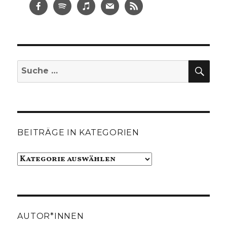
SUC
Suche
nach:
BEITRÄGE IN KATEGORIEN
Beiträge
in
Kategorien
AUTOR*INNEN