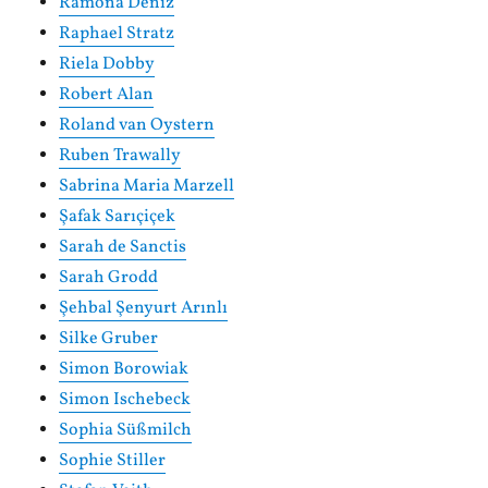
Ramona Deniz
Raphael Stratz
Riela Dobby
Robert Alan
Roland van Oystern
Ruben Trawally
Sabrina Maria Marzell
Şafak Sarıçiçek
Sarah de Sanctis
Sarah Grodd
Şehbal Şenyurt Arınlı
Silke Gruber
Simon Borowiak
Simon Ischebeck
Sophia Süßmilch
Sophie Stiller