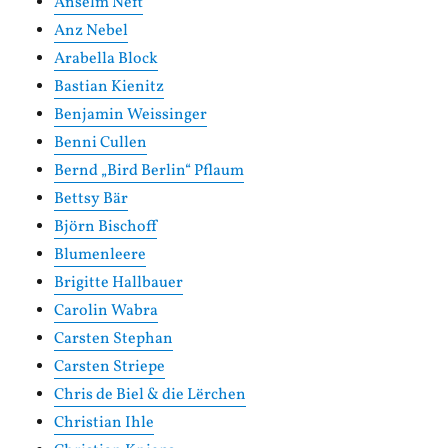
Anselm Neft
Anz Nebel
Arabella Block
Bastian Kienitz
Benjamin Weissinger
Benni Cullen
Bernd „Bird Berlin“ Pflaum
Bettsy Bär
Björn Bischoff
Blumenleere
Brigitte Hallbauer
Carolin Wabra
Carsten Stephan
Carsten Striepe
Chris de Biel & die Lërchen
Christian Ihle