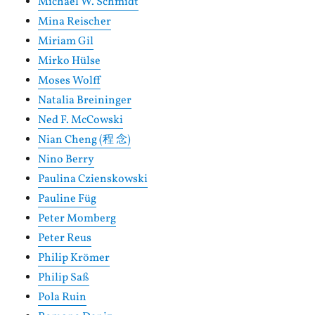
Michael W. Schmidt
Mina Reischer
Miriam Gil
Mirko Hülse
Moses Wolff
Natalia Breininger
Ned F. McCowski
Nian Cheng (程 念)
Nino Berry
Paulina Czienskowski
Pauline Füg
Peter Momberg
Peter Reus
Philip Krömer
Philip Saß
Pola Ruin