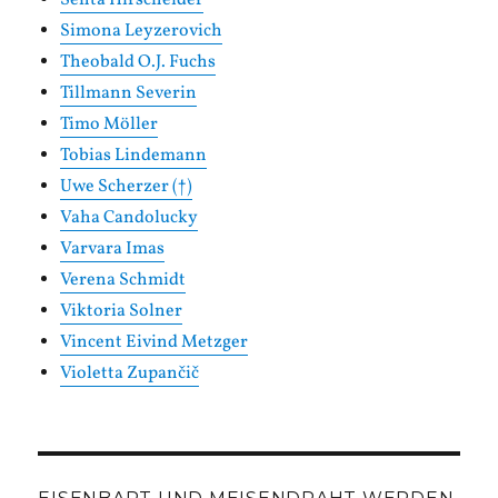
Senta Hirscheider
Simona Leyzerovich
Theobald O.J. Fuchs
Tillmann Severin
Timo Möller
Tobias Lindemann
Uwe Scherzer (†)
Vaha Candolucky
Varvara Imas
Verena Schmidt
Viktoria Solner
Vincent Eivind Metzger
Violetta Zupančič