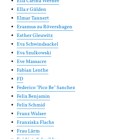
Ella Carina Werner
Ella:r Gülden
Elmar Tannert
Erasmus zu Rövershagen
Esther Gleuwitz
Eva Schwindsackel
Eva Szulkowski
Eve Massacre
Fabian Lenthe
FD
Federico "Pico Be" Sanchez
Felix Benjamin
Felix Schmid
Franz Walser
Franziska Flachs
Frau Lärm