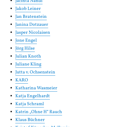
Jacinta Nandi
Jakob Leiner
Jan Bratenstein
Janina Dotzauer
Jasper Nicolaisen
Jone Engel
Jörg Hilse
Julian Knoth
Juliane Kling
Jutta v. Ochsenstein
KARO
Katharina Wasmeier
Katja Engelhardt
Katja Schraml
Katrin „Ohne H“ Rauch
Klaus Büchner