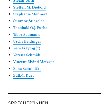
Stefan Veith
Steffen M. Diebold
Stephanie Mehnert
Susanne Stiegeler
Theobald O.J. Fuchs
Tibor Baumann
Uschi Heidinger
Vera Freytag (†)
Verena Schmidt
Vincent Eivind Metzger
Zeha Schmidtke
Zülküf Kurt
SPRECHER*INNEN