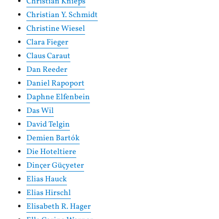
Christian Knieps
Christian Y. Schmidt
Christine Wiesel
Clara Fieger
Claus Caraut
Dan Reeder
Daniel Rapoport
Daphne Elfenbein
Das Wil
David Telgin
Demien Bartók
Die Hoteltiere
Dinçer Güçyeter
Elias Hauck
Elias Hirschl
Elisabeth R. Hager