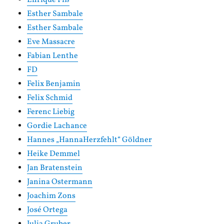
Enrique Fiß
Esther Sambale
Esther Sambale
Eve Massacre
Fabian Lenthe
FD
Felix Benjamin
Felix Schmid
Ferenc Liebig
Gordie Lachance
Hannes „HannaHerzfehlt“ Göldner
Heike Demmel
Jan Bratenstein
Janina Ostermann
Joachim Zons
José Ortega