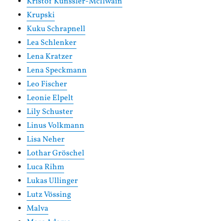
Kristof Künssler-McIlwain
Krupski
Kuku Schrapnell
Lea Schlenker
Lena Kratzer
Lena Speckmann
Leo Fischer
Leonie Elpelt
Lily Schuster
Linus Volkmann
Lisa Neher
Lothar Gröschel
Luca Rihm
Lukas Ullinger
Lutz Vössing
Malva