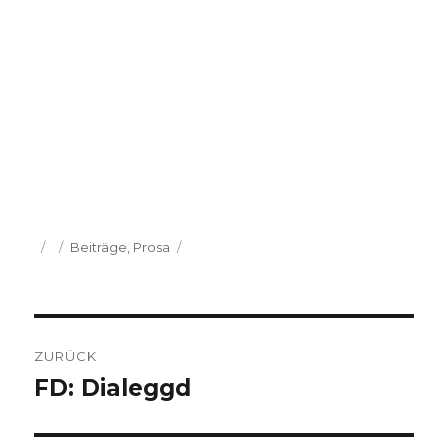
Veröffentlicht
Kategorien
Beiträge
,
Prosa
am
Beitragsnavigation
ZURÜCK
FD: Dialeggd
Vorheriger
Beitrag: