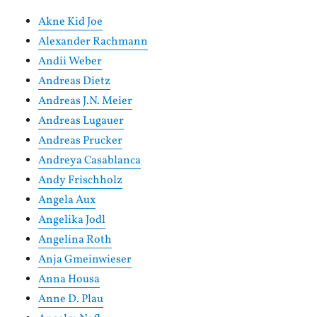
Akne Kid Joe
Alexander Rachmann
Andii Weber
Andreas Dietz
Andreas J.N. Meier
Andreas Lugauer
Andreas Prucker
Andreya Casablanca
Andy Frischholz
Angela Aux
Angelika Jodl
Angelina Roth
Anja Gmeinwieser
Anna Housa
Anne D. Plau