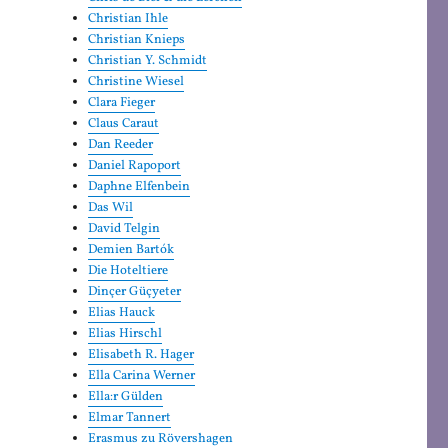
Christian Ihle
Christian Knieps
Christian Y. Schmidt
Christine Wiesel
Clara Fieger
Claus Caraut
Dan Reeder
Daniel Rapoport
Daphne Elfenbein
Das Wil
David Telgin
Demien Bartók
Die Hoteltiere
Dinçer Güçyeter
Elias Hauck
Elias Hirschl
Elisabeth R. Hager
Ella Carina Werner
Ella:r Gülden
Elmar Tannert
Erasmus zu Rövershagen