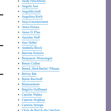
Andy Frischholz
Angela Aux
Angelika Jodl
Angelina Roth
Anja Gmeinwieser
Anna Housa
Anne D. Plau
Anselm Neft
Anz Nebel
Arabella Block
Bastian Kienitz
Benjamin Weissinger
Benni Cullen
Bernd „Bird Berlin“ Pflaum
Bettsy Bär
Björn Bischoff
Blumenleere
Brigitte Hallbauer
Carolin Wabra
Carsten Stephan
Carsten Striepe
Chris de Biel & die Lërchen