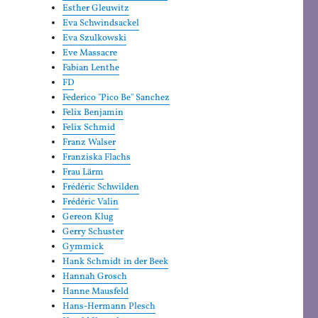
Esther Gleuwitz
Eva Schwindsackel
Eva Szulkowski
Eve Massacre
Fabian Lenthe
FD
Federico "Pico Be" Sanchez
Felix Benjamin
Felix Schmid
Franz Walser
Franziska Flachs
Frau Lärm
Frédéric Schwilden
Frédéric Valin
Gereon Klug
Gerry Schuster
Gymmick
Hank Schmidt in der Beek
Hannah Grosch
Hanne Mausfeld
Hans-Hermann Plesch