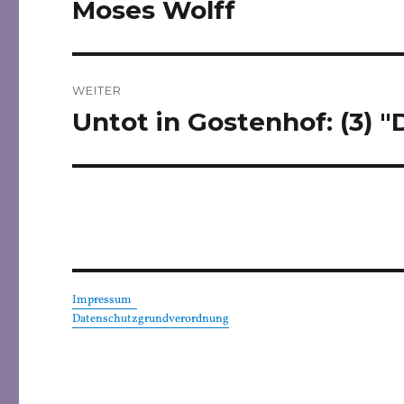
Moses Wolff
Vorheriger
Beitrag:
WEITER
Untot in Gostenhof: (3) 
Nächster
Beitrag:
Impressum
Datenschutzgrundverordnung