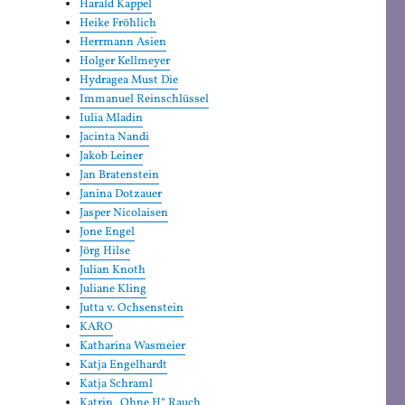
Harald Kappel
Heike Fröhlich
Herrmann Asien
Holger Kellmeyer
Hydragea Must Die
Immanuel Reinschlüssel
Iulia Mladin
Jacinta Nandi
Jakob Leiner
Jan Bratenstein
Janina Dotzauer
Jasper Nicolaisen
Jone Engel
Jörg Hilse
Julian Knoth
Juliane Kling
Jutta v. Ochsenstein
KARO
Katharina Wasmeier
Katja Engelhardt
Katja Schraml
Katrin „Ohne H“ Rauch