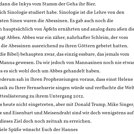
 dann die Inkys vom Stamm der Geha ihr Bier.
 ich Sinologie studiert habe. Sinologie ist die Lehre von den
gsten Sinen waren die Abessinen. Es gab auch noch die
ch hauptsächlich von Äpfeln ernährten und analog dazu aßen di
gt Abbes. Abbes war ein zäher, nahrhafter Schleim, der vom
 die Abessinen ausreichend zu ihren Göttern gebetet hatten.
die Bibel) behaupten zwar, das einzig essbare, das jemals vom
 Manna gewesen. Da wir jedoch von Mannasinen noch nie etwa
s es sich wohl doch um Abbes gehandelt haben.
ederum sah in Ihren Prophezeiungen voraus, dass einst Helene
usik zu Ihrer Fernsehserie singen würde und verfluchte die Wel
otteslästerung zu ihrem Untergang 2012.
bis heute nicht eingetreten, aber mit Donald Trump, Mike Singer
ce und Eisenbart und Meisendraht sind wir doch wenigstens auf
dieses Ziel doch noch zeitnah zu erreichen.
iele Späße wünscht Euch der Hannes