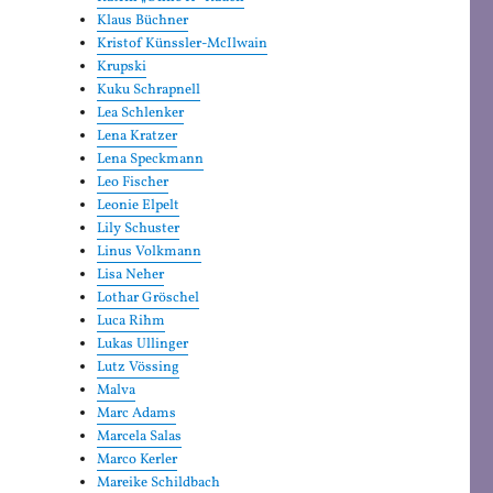
Klaus Büchner
Kristof Künssler-McIlwain
Krupski
Kuku Schrapnell
Lea Schlenker
Lena Kratzer
Lena Speckmann
Leo Fischer
Leonie Elpelt
Lily Schuster
Linus Volkmann
Lisa Neher
Lothar Gröschel
Luca Rihm
Lukas Ullinger
Lutz Vössing
Malva
Marc Adams
Marcela Salas
Marco Kerler
Mareike Schildbach