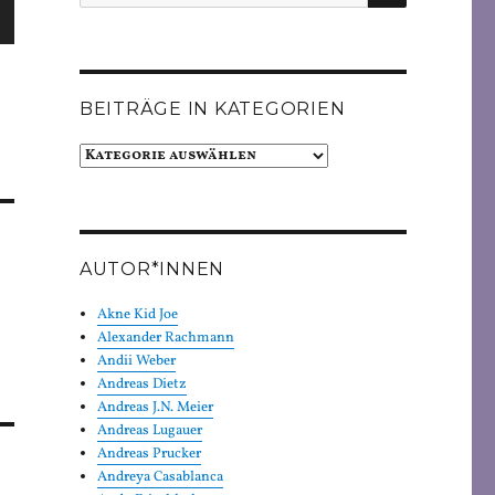
nach:
sten
unter
en,
BEITRÄGE IN KATEGORIEN
Beiträge
rke
in
Kategorien
AUTOR*INNEN
Akne Kid Joe
Alexander Rachmann
Andii Weber
Andreas Dietz
Andreas J.N. Meier
Andreas Lugauer
Andreas Prucker
Andreya Casablanca