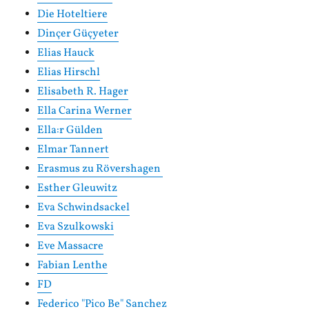
Die Hoteltiere
Dinçer Güçyeter
Elias Hauck
Elias Hirschl
Elisabeth R. Hager
Ella Carina Werner
Ella:r Gülden
Elmar Tannert
Erasmus zu Rövershagen
Esther Gleuwitz
Eva Schwindsackel
Eva Szulkowski
Eve Massacre
Fabian Lenthe
FD
Federico "Pico Be" Sanchez