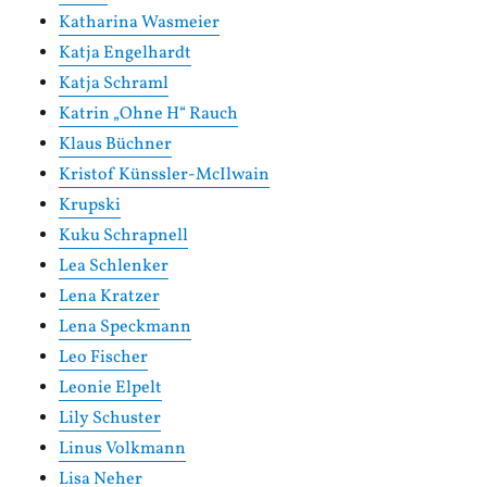
Katharina Wasmeier
Katja Engelhardt
Katja Schraml
Katrin „Ohne H“ Rauch
Klaus Büchner
Kristof Künssler-McIlwain
Krupski
Kuku Schrapnell
Lea Schlenker
Lena Kratzer
Lena Speckmann
Leo Fischer
Leonie Elpelt
Lily Schuster
Linus Volkmann
Lisa Neher