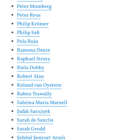
Peter Momberg
Peter Reus
Philip Krömer
Philip Saß
Pola Ruin
Ramona Deniz
Raphael Stratz
Riela Dobby
Robert Alan
Roland van Oystern
Ruben Trawally
Sabrina Maria Marzell
Şafak Sarıçiçek
Sarah de Sanctis
Sarah Grodd
Şehbal Şenyurt Arınlı