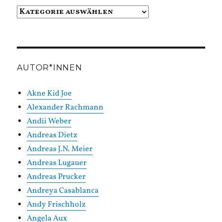
Beiträge
in
Kategorien
AUTOR*INNEN
Akne Kid Joe
Alexander Rachmann
Andii Weber
Andreas Dietz
Andreas J.N. Meier
Andreas Lugauer
Andreas Prucker
Andreya Casablanca
Andy Frischholz
Angela Aux