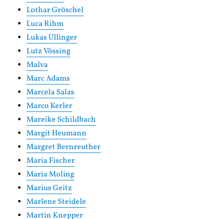
Lothar Gröschel
Luca Rihm
Lukas Ullinger
Lutz Vössing
Malva
Marc Adams
Marcela Salas
Marco Kerler
Mareike Schildbach
Margit Heumann
Margret Bernreuther
Maria Fischer
Maria Moling
Marius Geitz
Marlene Steidele
Martin Knepper