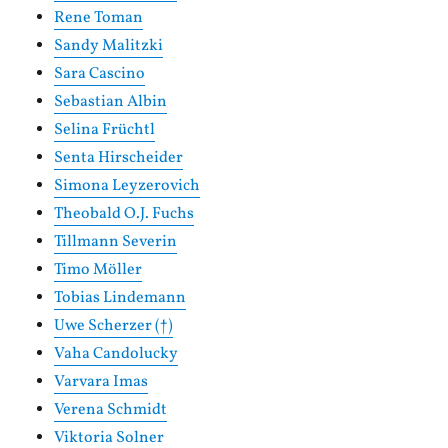
Rene Toman
Sandy Malitzki
Sara Cascino
Sebastian Albin
Selina Früchtl
Senta Hirscheider
Simona Leyzerovich
Theobald O.J. Fuchs
Tillmann Severin
Timo Möller
Tobias Lindemann
Uwe Scherzer (†)
Vaha Candolucky
Varvara Imas
Verena Schmidt
Viktoria Solner