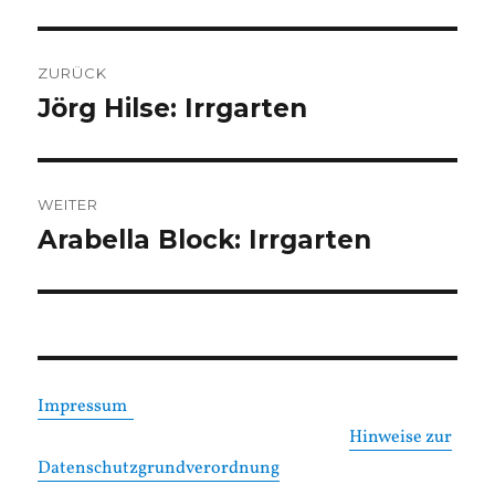
Beitragsnavigation
ZURÜCK
Jörg Hilse: Irrgarten
Vorheriger
Beitrag:
WEITER
Arabella Block: Irrgarten
Nächster
Beitrag:
Impressum
Hinweise zur
Datenschutzgrundverordnung