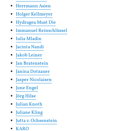
Herrmann Asien
Holger Kellmeyer
Hydragea Must Die
Immanuel Reinschlüssel
Iulia Mladin
Jacinta Nandi
Jakob Leiner
Jan Bratenstein
Janina Dotzauer
Jasper Nicolaisen
Jone Engel
Jörg Hilse
Julian Knoth
Juliane Kling
Jutta v. Ochsenstein
KARO