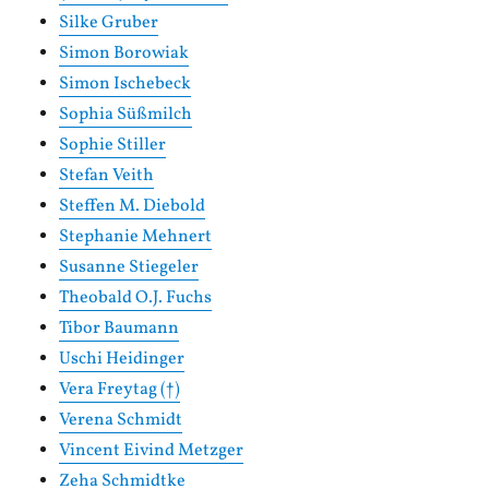
Silke Gruber
Simon Borowiak
Simon Ischebeck
Sophia Süßmilch
Sophie Stiller
Stefan Veith
Steffen M. Diebold
Stephanie Mehnert
Susanne Stiegeler
Theobald O.J. Fuchs
Tibor Baumann
Uschi Heidinger
Vera Freytag (†)
Verena Schmidt
Vincent Eivind Metzger
Zeha Schmidtke