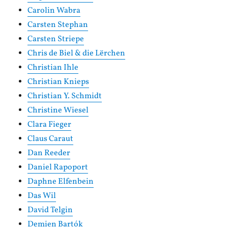
Carolin Wabra
Carsten Stephan
Carsten Striepe
Chris de Biel & die Lërchen
Christian Ihle
Christian Knieps
Christian Y. Schmidt
Christine Wiesel
Clara Fieger
Claus Caraut
Dan Reeder
Daniel Rapoport
Daphne Elfenbein
Das Wil
David Telgin
Demien Bartók