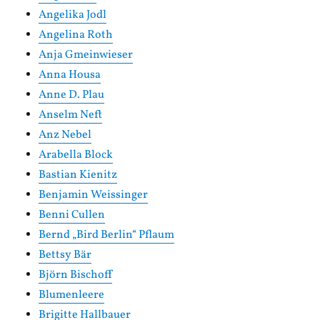
Angelika Jodl
Angelina Roth
Anja Gmeinwieser
Anna Housa
Anne D. Plau
Anselm Neft
Anz Nebel
Arabella Block
Bastian Kienitz
Benjamin Weissinger
Benni Cullen
Bernd „Bird Berlin“ Pflaum
Bettsy Bär
Björn Bischoff
Blumenleere
Brigitte Hallbauer