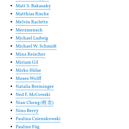
Matt S. Bakausky
Matthias Rische
Melvin Raclette
Merzmensch
Michael Ludwig
Michael W. Schmidt
Mina Reischer
Miriam Gil
Mirko Hülse
Moses Wolff
Natalia Breininger
Ned F. McCowski
Nian Cheng (程 念)
Nino Berry
Paulina Czienskowski
Pauline Füg