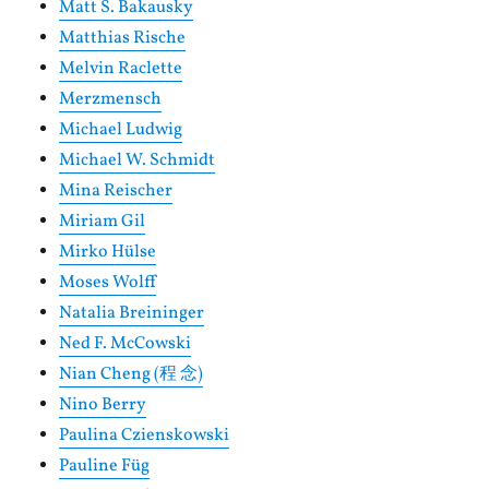
Matt S. Bakausky
Matthias Rische
Melvin Raclette
Merzmensch
Michael Ludwig
Michael W. Schmidt
Mina Reischer
Miriam Gil
Mirko Hülse
Moses Wolff
Natalia Breininger
Ned F. McCowski
Nian Cheng (程 念)
Nino Berry
Paulina Czienskowski
Pauline Füg