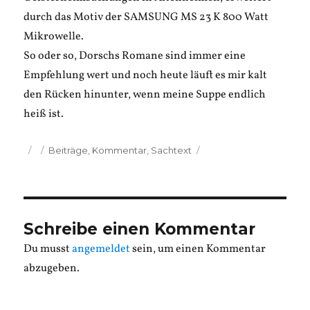
durch das Motiv der SAMSUNG MS 23 K 800 Watt
Mikrowelle.
So oder so, Dorschs Romane sind immer eine
Empfehlung wert und noch heute läuft es mir kalt
den Rücken hinunter, wenn meine Suppe endlich
heiß ist.
Veröffentlicht
Kategorien
Beiträge
,
Kommentar
,
Sachtext
am
Schreibe einen Kommentar
Du musst
angemeldet
sein, um einen Kommentar
abzugeben.