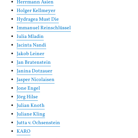
Herrmann Asien
Holger Kellmeyer
Hydragea Must Die
Immanuel Reinschlüssel
Iulia Mladin
Jacinta Nandi
Jakob Leiner
Jan Bratenstein
Janina Dotzauer
Jasper Nicolaisen
Jone Engel
Jörg Hilse
Julian Knoth
Juliane Kling
Jutta v. Ochsenstein
KARO