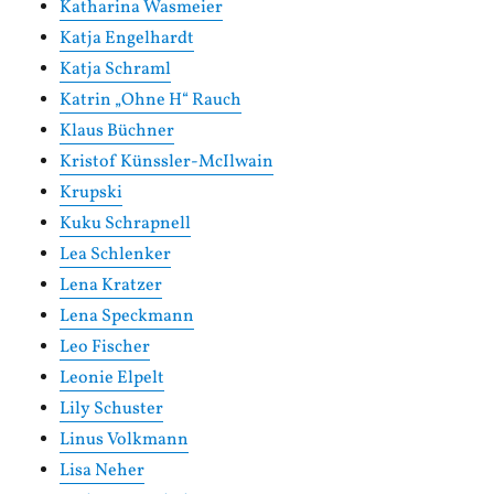
Katharina Wasmeier
Katja Engelhardt
Katja Schraml
Katrin „Ohne H“ Rauch
Klaus Büchner
Kristof Künssler-McIlwain
Krupski
Kuku Schrapnell
Lea Schlenker
Lena Kratzer
Lena Speckmann
Leo Fischer
Leonie Elpelt
Lily Schuster
Linus Volkmann
Lisa Neher