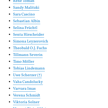
Rene Toman
Sandy Malitzki
Sara Cascino
Sebastian Albin
Selina Früchtl
Senta Hirscheider
Simona Leyzerovich
Theobald O.J. Fuchs
Tillmann Severin
Timo Möller
Tobias Lindemann
Uwe Scherzer (†)
Vaha Candolucky
Varvara Imas
Verena Schmidt
Viktoria Solner