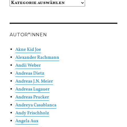
Beiträge
in
Kategorien
AUTOR*INNEN
Akne Kid Joe
Alexander Rachmann
Andii Weber
Andreas Dietz
Andreas J.N. Meier
Andreas Lugauer
Andreas Prucker
Andreya Casablanca
Andy Frischholz
Angela Aux