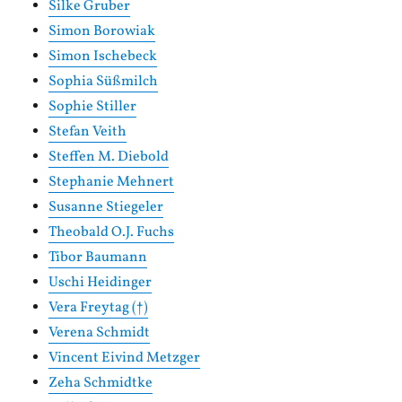
Silke Gruber
Simon Borowiak
Simon Ischebeck
Sophia Süßmilch
Sophie Stiller
Stefan Veith
Steffen M. Diebold
Stephanie Mehnert
Susanne Stiegeler
Theobald O.J. Fuchs
Tibor Baumann
Uschi Heidinger
Vera Freytag (†)
Verena Schmidt
Vincent Eivind Metzger
Zeha Schmidtke