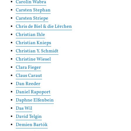
Carolin Wabra
Carsten Stephan
Carsten Striepe
Chris de Biel & die Lërchen
Christian Ihle
Christian Knieps
Christian Y. Schmidt
Christine Wiesel
Clara Fieger
Claus Caraut
Dan Reeder
Daniel Rapoport
Daphne Elfenbein
Das Wil
David Telgin
Demien Bartók