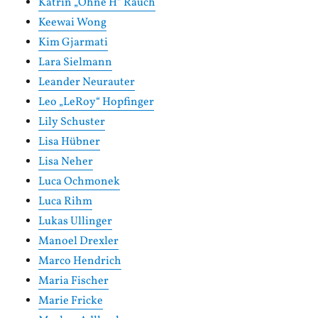
Katrin „Ohne H“ Rauch
Keewai Wong
Kim Gjarmati
Lara Sielmann
Leander Neurauter
Leo „LeRoy“ Hopfinger
Lily Schuster
Lisa Hübner
Lisa Neher
Luca Ochmonek
Luca Rihm
Lukas Ullinger
Manoel Drexler
Marco Hendrich
Maria Fischer
Marie Fricke