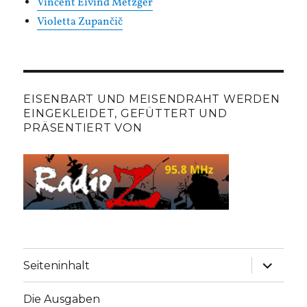
Vincent Eivind Metzger
Violetta Zupančič
EISENBART UND MEISENDRAHT WERDEN
EINGEKLEIDET, GEFÜTTERT UND
PRÄSENTIERT VON
Unterme
Seiteninhalt
anzeige
Die Ausgaben