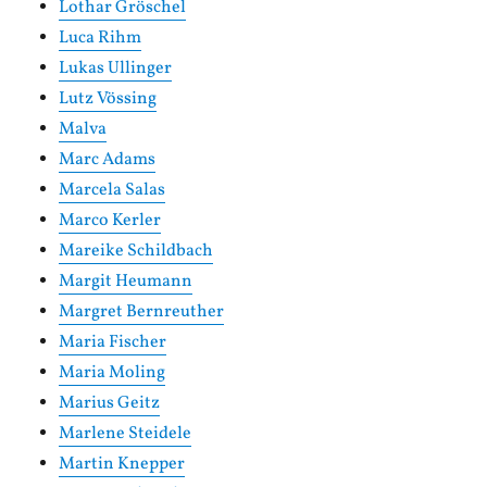
Lothar Gröschel
Luca Rihm
Lukas Ullinger
Lutz Vössing
Malva
Marc Adams
Marcela Salas
Marco Kerler
Mareike Schildbach
Margit Heumann
Margret Bernreuther
Maria Fischer
Maria Moling
Marius Geitz
Marlene Steidele
Martin Knepper