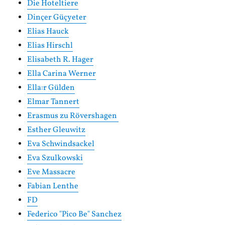
Die Hoteltiere
Dinçer Güçyeter
Elias Hauck
Elias Hirschl
Elisabeth R. Hager
Ella Carina Werner
Ella:r Gülden
Elmar Tannert
Erasmus zu Rövershagen
Esther Gleuwitz
Eva Schwindsackel
Eva Szulkowski
Eve Massacre
Fabian Lenthe
FD
Federico "Pico Be" Sanchez