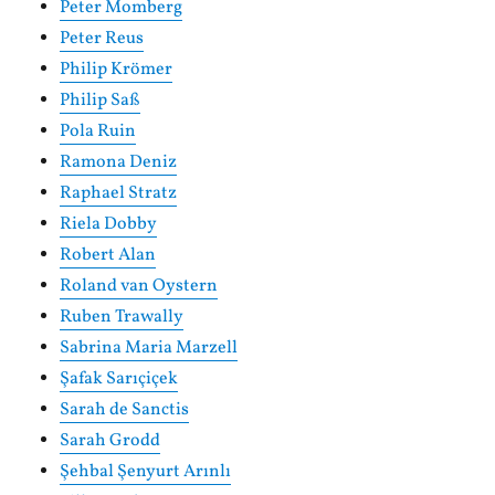
Peter Momberg
Peter Reus
Philip Krömer
Philip Saß
Pola Ruin
Ramona Deniz
Raphael Stratz
Riela Dobby
Robert Alan
Roland van Oystern
Ruben Trawally
Sabrina Maria Marzell
Şafak Sarıçiçek
Sarah de Sanctis
Sarah Grodd
Şehbal Şenyurt Arınlı