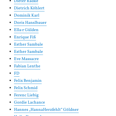
Dieter Radke
Dietrich Köhlert
Dominik Karl
Doris Hanslbauer
Ella:r Gülden
Enrique Fiß
Esther Sambale
Esther Sambale
Eve Massacre
Fabian Lenthe
FD
Felix Benjamin
Felix Schmid
Ferenc Liebig
Gordie Lachance
Hannes „HannaHerzfehlt“ Göldner