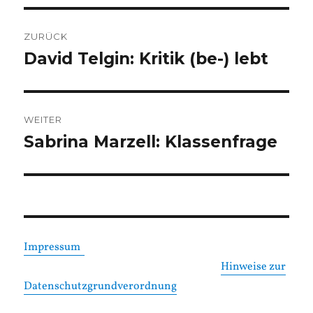
Beitragsnavigation
ZURÜCK
David Telgin: Kritik (be-) lebt
Vorheriger
Beitrag:
WEITER
Sabrina Marzell: Klassenfrage
Nächster
Beitrag:
Impressum
Hinweise zur
Datenschutzgrundverordnung