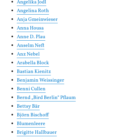
Angelika Jodl
Angelina Roth
Anja Gmeinwieser
Anna Housa
Anne D. Plau
Anselm Neft
Anz Nebel
Arabella Block
Bastian Kienitz
Benjamin Weissinger
Benni Cullen
Bernd „Bird Berlin“ Pflaum
Bettsy Bär
Björn Bischoff
Blumenleere
Brigitte Hallbauer