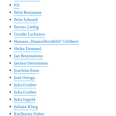
FD
Felix Benjamin
Felix Schmid
Ferenc Liebig
Gordie Lachance
Hannes „HannaHerzfehlt“ Göldner
Heike Demmel
Jan Bratenstein
Janina Ostermann
Joachim Zons
José Ortega
Julia Gruber
Julia Gruber
Julia Ingold
Juliane Kling
Karlheinz Zuber