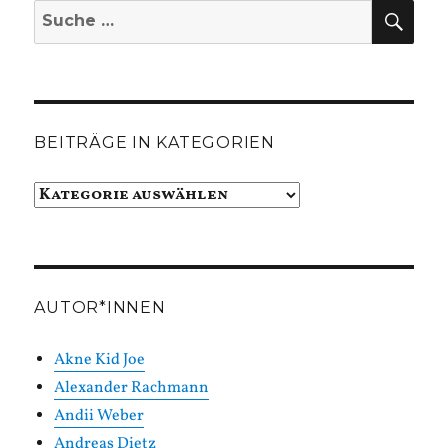
SUC
Suche
nach:
BEITRÄGE IN KATEGORIEN
Beiträge
in
Kategorien
AUTOR*INNEN
Akne Kid Joe
Alexander Rachmann
Andii Weber
Andreas Dietz