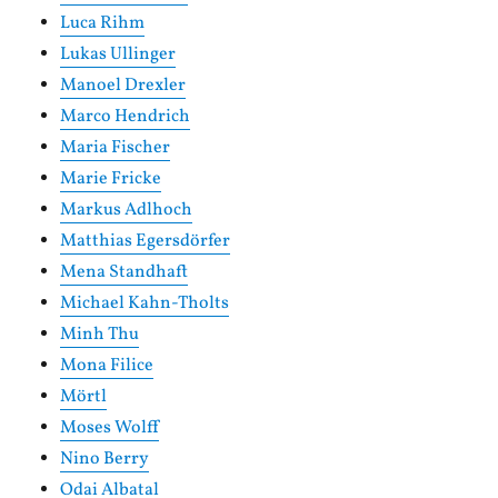
Luca Rihm
Lukas Ullinger
Manoel Drexler
Marco Hendrich
Maria Fischer
Marie Fricke
Markus Adlhoch
Matthias Egersdörfer
Mena Standhaft
Michael Kahn-Tholts
Minh Thu
Mona Filice
Mörtl
Moses Wolff
Nino Berry
Odai Albatal