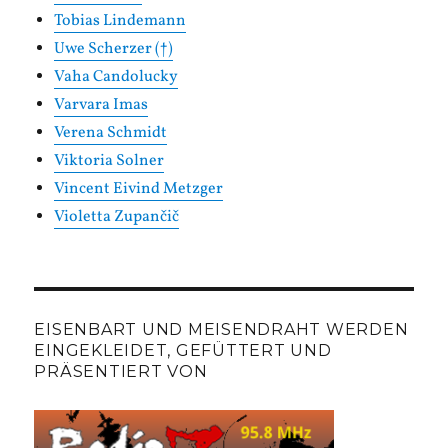
Tobias Lindemann
Uwe Scherzer (†)
Vaha Candolucky
Varvara Imas
Verena Schmidt
Viktoria Solner
Vincent Eivind Metzger
Violetta Zupančič
EISENBART UND MEISENDRAHT WERDEN
EINGEKLEIDET, GEFÜTTERT UND
PRÄSENTIERT VON