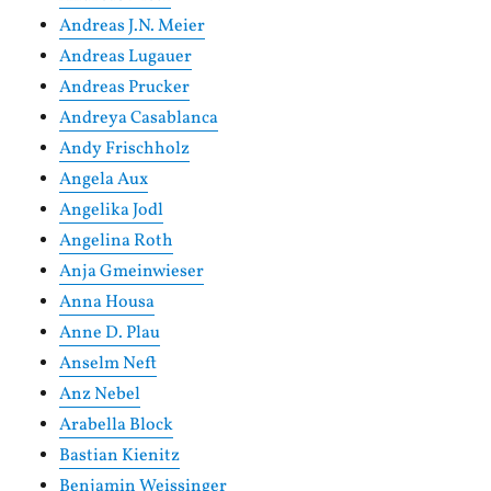
Andreas J.N. Meier
Andreas Lugauer
Andreas Prucker
Andreya Casablanca
Andy Frischholz
Angela Aux
Angelika Jodl
Angelina Roth
Anja Gmeinwieser
Anna Housa
Anne D. Plau
Anselm Neft
Anz Nebel
Arabella Block
Bastian Kienitz
Benjamin Weissinger