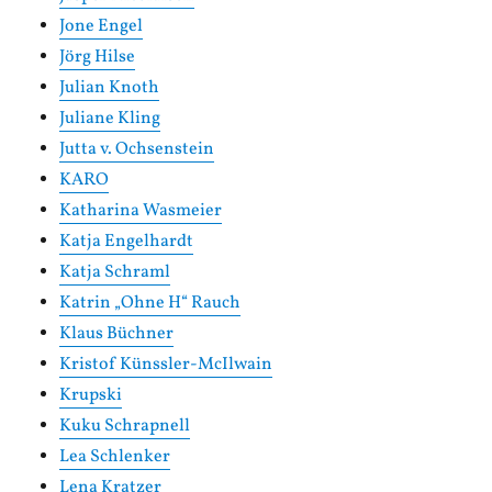
Jone Engel
Jörg Hilse
Julian Knoth
Juliane Kling
Jutta v. Ochsenstein
KARO
Katharina Wasmeier
Katja Engelhardt
Katja Schraml
Katrin „Ohne H“ Rauch
Klaus Büchner
Kristof Künssler-McIlwain
Krupski
Kuku Schrapnell
Lea Schlenker
Lena Kratzer