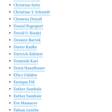
Christian Seitz
Christian Y. Schmidt
Clemens Deindl
Daniel Rapoport
David O. Riedel
Demien Bartók
Dieter Radke
Dietrich Köhlert
Dominik Karl
Doris Hanslbauer
Ella:r Gülden
Enrique Fiß
Esther Sambale
Esther Sambale
Eve Massacre
Fabian Lenthe