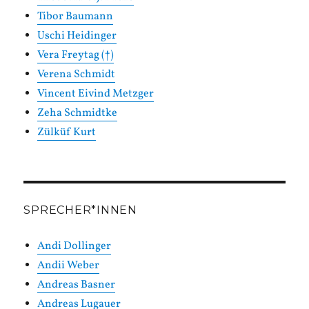
Tibor Baumann
Uschi Heidinger
Vera Freytag (†)
Verena Schmidt
Vincent Eivind Metzger
Zeha Schmidtke
Zülküf Kurt
SPRECHER*INNEN
Andi Dollinger
Andii Weber
Andreas Basner
Andreas Lugauer