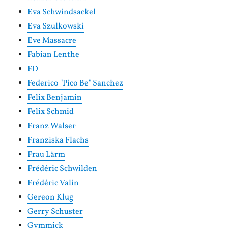
Eva Schwindsackel
Eva Szulkowski
Eve Massacre
Fabian Lenthe
FD
Federico "Pico Be" Sanchez
Felix Benjamin
Felix Schmid
Franz Walser
Franziska Flachs
Frau Lärm
Frédéric Schwilden
Frédéric Valin
Gereon Klug
Gerry Schuster
Gymmick