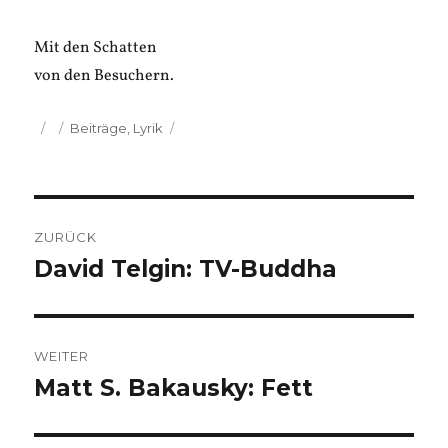
Mit den Schatten
von den Besuchern.
Veröffentlicht
Kategorien
Beiträge
,
Lyrik
am
Beitragsnavigation
ZURÜCK
David Telgin: TV-Buddha
Vorheriger
Beitrag:
WEITER
Matt S. Bakausky: Fett
Nächster
Beitrag: