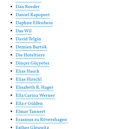
Dan Reeder
Daniel Rapoport
Daphne Elfenbein
Das Wil
David Telgin
Demien Bartók
Die Hoteltiere
Dinçer Güçyeter
Elias Hauck
Elias Hirschl
Elisabeth R. Hager
Ella Carina Werner
Ella:r Gülden
Elmar Tannert
Erasmus zu Rövershagen
Esther Gleuwitz