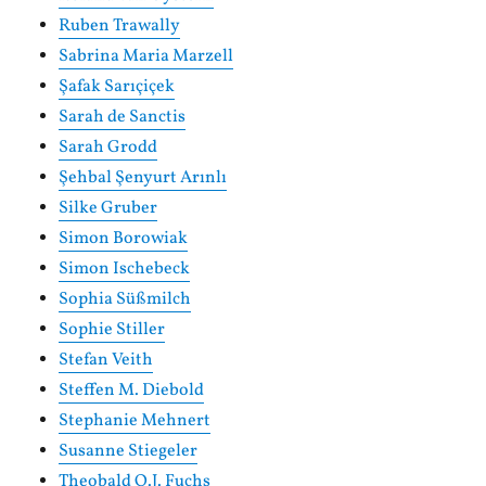
Ruben Trawally
Sabrina Maria Marzell
Şafak Sarıçiçek
Sarah de Sanctis
Sarah Grodd
Şehbal Şenyurt Arınlı
Silke Gruber
Simon Borowiak
Simon Ischebeck
Sophia Süßmilch
Sophie Stiller
Stefan Veith
Steffen M. Diebold
Stephanie Mehnert
Susanne Stiegeler
Theobald O.J. Fuchs