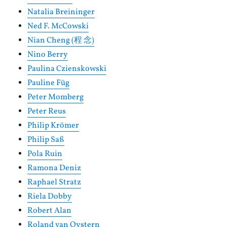
Natalia Breininger
Ned F. McCowski
Nian Cheng (程 念)
Nino Berry
Paulina Czienskowski
Pauline Füg
Peter Momberg
Peter Reus
Philip Krömer
Philip Saß
Pola Ruin
Ramona Deniz
Raphael Stratz
Riela Dobby
Robert Alan
Roland van Oystern