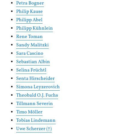
Petra Bogner
Philip Kause
Philipp Abel
Philipp Kühnlein
Rene Toman
Sandy Malitzki
Sara Cascino
Sebastian Albin
Selina Früchtl
Senta Hirscheider
Simona Leyzerovich
Theobald O.J. Fuchs
Tillmann Severin
Timo Möller
Tobias Lindemann
Uwe Scherzer (†)