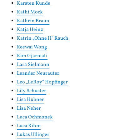
Karsten Kunde
Kathi Mock
Kathrin Braun
Katja Heinz
Katrin „Ohne H“ Rauch
Keewai Wong
Kim Gjarmati
Lara Sielmann
Leander Neurauter
Leo „LeRoy“ Hopfinger
Lily Schuster
Lisa Hübner
Lisa Neher
Luca Ochmonek
Luca Rihm
Lukas Ullinger