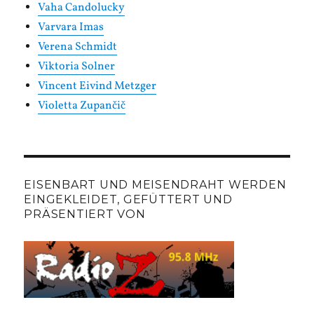
Vaha Candolucky
Varvara Imas
Verena Schmidt
Viktoria Solner
Vincent Eivind Metzger
Violetta Zupančič
EISENBART UND MEISENDRAHT WERDEN
EINGEKLEIDET, GEFÜTTERT UND
PRÄSENTIERT VON