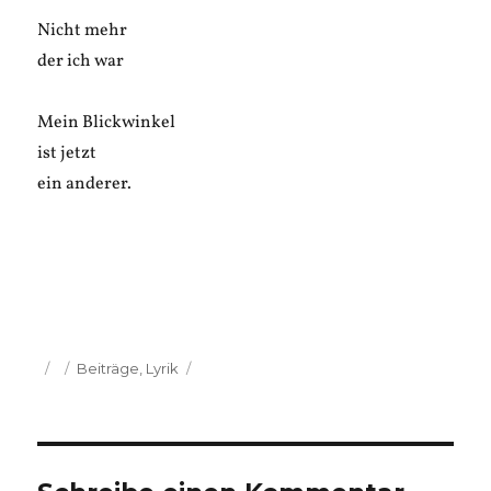
Nicht mehr
der ich war
Mein Blickwinkel
ist jetzt
ein anderer.
Veröffentlicht
Kategorien
Beiträge
,
Lyrik
am