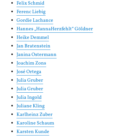
Felix Schmid
Ferenc Liebig
Gordie Lachance
Hannes „HannaHerzfehlt“ Göldner
Heike Demmel
Jan Bratenstein
Janina Ostermann
Joachim Zons
José Ortega
Julia Gruber
Julia Gruber
Julia Ingold
Juliane Kling
Karlheinz Zuber
Karoline Schaum
Karsten Kunde