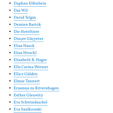
Daphne Elfenbein
Das Wil
David Telgin
Demien Bartók
Die Hoteltiere
Dinçer Güçyeter
Elias Hauck
Elias Hirschl
Elisabeth R. Hager
Ella Carina Werner
Ella:r Gülden
Elmar Tannert
Erasmus zu Rövershagen
Esther Gleuwitz
Eva Schwindsackel
Eva Szulkowski