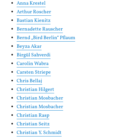
Anna Krestel
Arthur Roscher
Bastian Kienitz
Bernadette Rauscher
Bernd „Bird Berlin“ Pflaum
Beyza Akar
Birgül Sahverdi
Carolin Wabra
Carsten Striepe
Chris Bellaj
Christian Hilgert
Christian Mosbacher
Christian Mosbacher
Christian Rasp
Christian Seitz
Christian Y. Schmidt