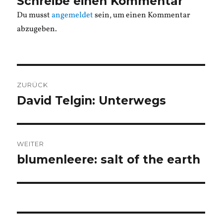
Schreibe einen Kommentar
Du musst
angemeldet
sein, um einen Kommentar
abzugeben.
Beitragsnavigation
ZURÜCK
David Telgin: Unterwegs
Vorheriger
Beitrag:
WEITER
blumenleere: salt of the earth
Nächster
Beitrag: