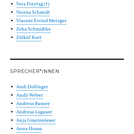
Vera Freytag (†)
Verena Schmidt
Vincent Eivind Metzger
Zeha Schmidtke
Zülküf Kurt
SPRECHER*INNEN
Andi Dollinger
Andii Weber
Andreas Basner
Andreas Lugauer
Anja Gmeinwieser
Anna Housa