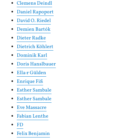
Clemens Deindl
Daniel Rapoport
David O. Riedel
Demien Bartók
Dieter Radke
Dietrich Köhlert
Dominik Karl
Doris Hanslbauer
Ella:r Gülden
Enrique Fiß
Esther Sambale
Esther Sambale
Eve Massacre
Fabian Lenthe
FD
Felix Benjamin