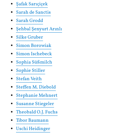
Şafak Sarıçiçek
Sarah de Sanctis
Sarah Grodd
Şehbal Şenyurt Arınlı
Silke Gruber
Simon Borowiak
Simon Ischebeck
Sophia Süßmilch
Sophie Stiller
Stefan Veith
Steffen M. Diebold
Stephanie Mehnert
Susanne Stiegeler
Theobald O.J. Fuchs
Tibor Baumann
Uschi Heidinger