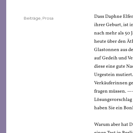
Dass Daphne Elfen
Veröffentlicht
Kategorien
Beiträge
,
Prosa
am
ihrer Geburt, ist 
nach mehr als 50 J
heute über den Ät
Glastonnen aus de
auf Gedeih und Ve
diese eine gute Na
Urgestein mutiert
Verkäuferinnen ge
fragen müssen. —-
Lösungsvorschlag 
haben Sie ein Bo
Warum aber hat Da