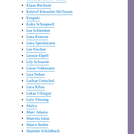
Klaus Büchner
Kristof Künssler-McIlwain
Krupski
Kuku Schrapnell
Lea Schlenker
Lena Kratzer
Lena Speckmann
Leo Fischer
Leonie Elpelt
Lily Schuster
Linus Volkmann
Lisa Neher
Lothar Gröschel
Luca Rihm
Lukas Ullinger
Lutz Vössing
Malva
Marc Adams
Marcela Salas
Marco Kerler
Mareike Schildbach