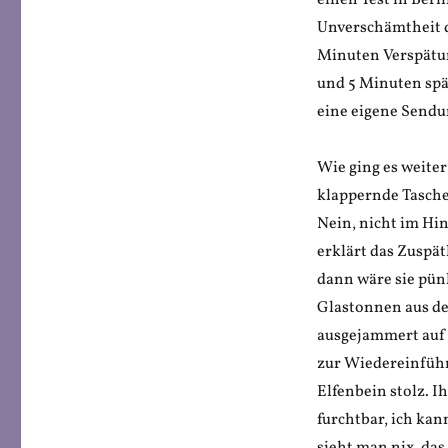
einen Test in Berl
Unverschämtheit d
Minuten Verspätu
und 5 Minuten spät
eine eigene Sendu
Wie ging es weite
klappernde Tasche
Nein, nicht im Hin
erklärt das Zusp
dann wäre sie pünk
Glastonnen aus de
ausgejammert auf s
zur Wiedereinführ
Elfenbein stolz. 
furchtbar, ich kan