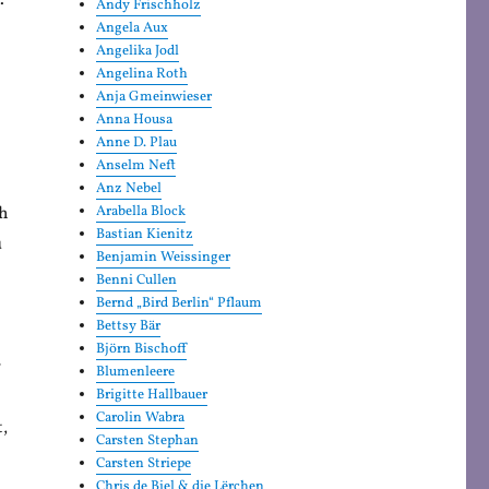
.
Andy Frischholz
Angela Aux
Angelika Jodl
Angelina Roth
Anja Gmeinwieser
Anna Housa
Anne D. Plau
Anselm Neft
Anz Nebel
ch
Arabella Block
Bastian Kienitz
u
Benjamin Weissinger
Benni Cullen
Bernd „Bird Berlin“ Pflaum
Bettsy Bär
Björn Bischoff
r
Blumenleere
Brigitte Hallbauer
Carolin Wabra
,
Carsten Stephan
Carsten Striepe
Chris de Biel & die Lërchen