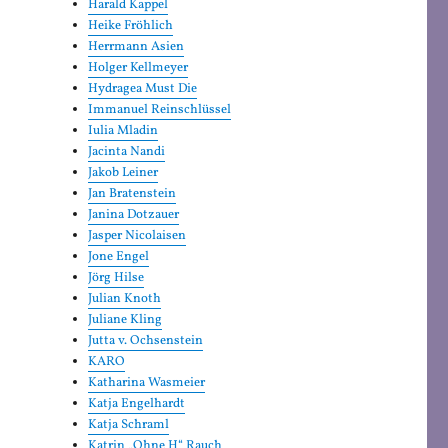
Harald Kappel
Heike Fröhlich
Herrmann Asien
Holger Kellmeyer
Hydragea Must Die
Immanuel Reinschlüssel
Iulia Mladin
Jacinta Nandi
Jakob Leiner
Jan Bratenstein
Janina Dotzauer
Jasper Nicolaisen
Jone Engel
Jörg Hilse
Julian Knoth
Juliane Kling
Jutta v. Ochsenstein
KARO
Katharina Wasmeier
Katja Engelhardt
Katja Schraml
Katrin „Ohne H“ Rauch