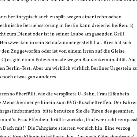
 ist ja lebensgefährlich, mit diesen Glastonnen am Straßenrand
nn berlintypisch auch zu spät, wegen einer technischen
echnische Betriebsstörung in Berlin kann dreierlei heißen: a)
ht zum Dienst oder ist in seiner Laube am gasenden Grill
u Heizzwecken in sein Schlafzimmer gestellt hat. B) es hat sich
 den Zug geworfen oder ist von einem Irren auf die Gleise
 C) es gibt einen Polizeieinsatz wegen Bandenkriminalität. Au
den Berlin-Test. Aber um wirklich wirklich Berliner Urgestein z
s noch etwas ganz anderes…
ren so überfüllt, wie die verspätete U-Bahn. Frau Elfenbein
die Menschenmenge hinein zum BVG-Kuscheltreffen. Der Fahre
ahrgastinformation: bitte benutzen Sie die Türen des gesamten
ommt’s: Frau Elfenbein brüllte zurück: „Und wer nicht reinpasst
 Dach mit!“ Die Fahrgäste stierten vor sich hin. Eine verzog