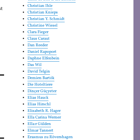
Christian Ihle
st
Christian Knieps
Christian Y. Schmidt
Christine Wiesel
Clara Fieger
Claus Caraut
Dan Reeder
Daniel Rapoport
Daphne Elfenbein
Das Wil
David Telgin
Demien Bartók
Die Hoteltiere
Dinçer Güçyeter
Elias Hauck
Elias Hirschl
Elisabeth R. Hager
Ella Carina Werner
Ella:r Gülden
Elmar Tannert
Erasmus zu Rövershagen