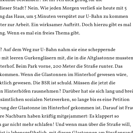
inkunde bestanden? Ist ihr Fell dick genug für die
ieser Stadt? Nein. Wie jeden Morgen verließ sie heute mit 5
ng das Haus, um 5 Minuten verspätet zur U-Bahn zu kommen
er zur Arbeit. Ein wirksamer Auftritt. Doch hierzu gibt es mal
ng. Wenn es mal ein freies Thema gibt.
r? Auf dem Weg zur U-Bahn nahm sie eine scheppernde
 mit leeren Gurkengläsern mit, die in die Altglastonne mussten
terhof. Beim Park vorne, 200 Meter die Straße runter. Das
ätkommen. Wenn die Glastonnen im Hinterhof gewesen wäre,
tlich gewesen. Die BSR ist schuld. Müssen die jetzt die
n Hinterhöfen rausnehmen? Darüber hat sie sich lang und brei
ämtlichen sozialen Netzwerken, so lange bis es eine Petition
ung der Glastonne im Hinterhof gekommen ist. Darauf ist Fra
Ihre Nachbarn haben kräftig mitgejammert: Es klappert so
n gar nicht mehr schlafen! Und wenn man über die Straße will,