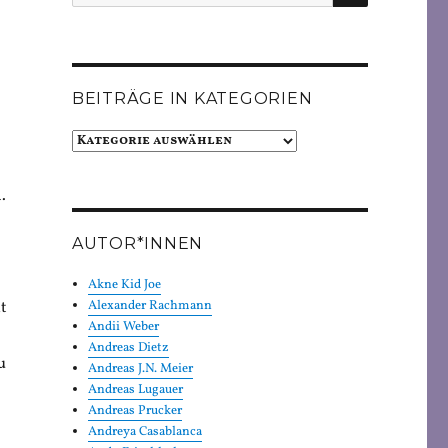
nach:
BEITRÄGE IN KATEGORIEN
Beiträge
in
Kategorien
.
AUTOR*INNEN
Akne Kid Joe
t
Alexander Rachmann
Andii Weber
Andreas Dietz
u
Andreas J.N. Meier
Andreas Lugauer
Andreas Prucker
Andreya Casablanca