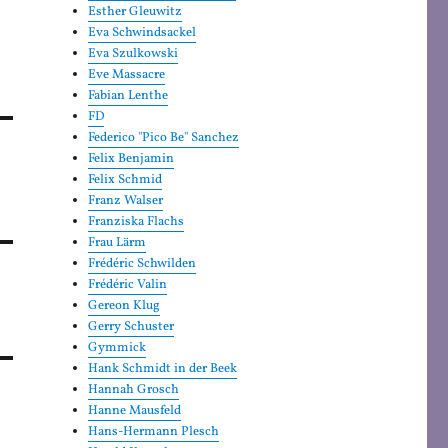
Esther Gleuwitz
Eva Schwindsackel
Eva Szulkowski
Eve Massacre
Fabian Lenthe
FD
Federico "Pico Be" Sanchez
Felix Benjamin
Felix Schmid
Franz Walser
Franziska Flachs
Frau Lärm
Frédéric Schwilden
Frédéric Valin
Gereon Klug
Gerry Schuster
Gymmick
Hank Schmidt in der Beek
Hannah Grosch
Hanne Mausfeld
Hans-Hermann Plesch