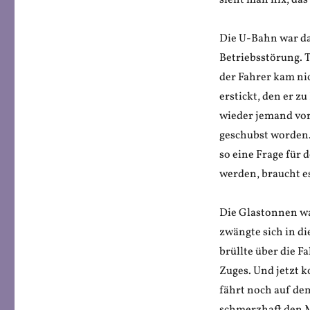
sieht man nix, das
Die U-Bahn war da
Betriebsstörung. T
der Fahrer kam nic
erstickt, den er z
wieder jemand vor
geschubst worden.
so eine Frage für 
werden, braucht e
Die Glastonnen wa
zwängte sich in 
brüllte über die F
Zuges. Und jetzt k
fährt noch auf dem