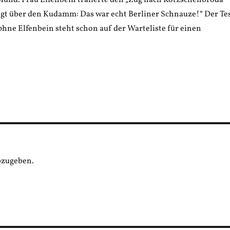
und. Frau Elfenbein trällerte den „Zug nach Kötzschenbroda“
gt über den Kudamm: Das war echt Berliner Schnauze!“ Der Te
hne Elfenbein steht schon auf der Warteliste für einen
bzugeben.