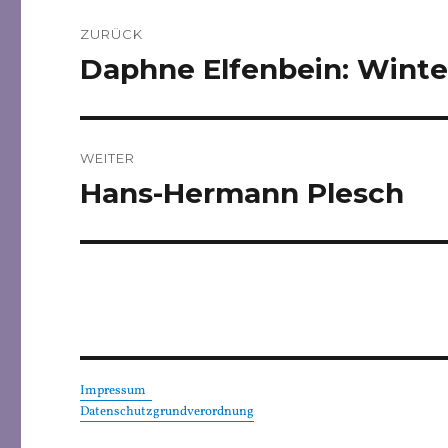
Beitragsnavigation
ZURÜCK
Daphne Elfenbein: Winter
Vorheriger
Beitrag:
WEITER
Hans-Hermann Plesch
Nächster
Beitrag:
Impressum
Datenschutzgrundverordnung