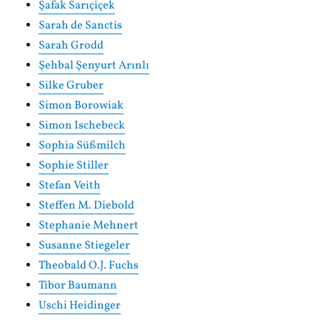
Şafak Sarıçiçek
Sarah de Sanctis
Sarah Grodd
Şehbal Şenyurt Arınlı
Silke Gruber
Simon Borowiak
Simon Ischebeck
Sophia Süßmilch
Sophie Stiller
Stefan Veith
Steffen M. Diebold
Stephanie Mehnert
Susanne Stiegeler
Theobald O.J. Fuchs
Tibor Baumann
Uschi Heidinger