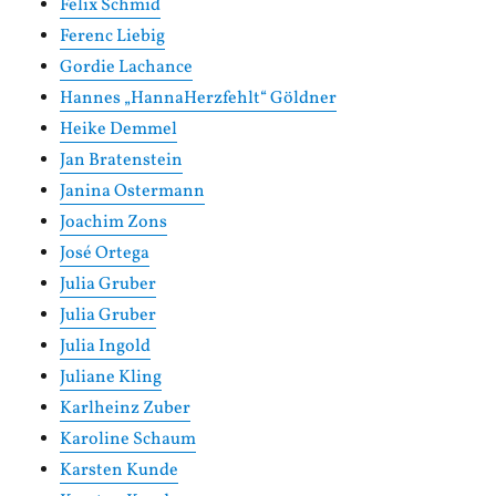
Felix Schmid
Ferenc Liebig
Gordie Lachance
Hannes „HannaHerzfehlt“ Göldner
Heike Demmel
Jan Bratenstein
Janina Ostermann
Joachim Zons
José Ortega
Julia Gruber
Julia Gruber
Julia Ingold
Juliane Kling
Karlheinz Zuber
Karoline Schaum
Karsten Kunde