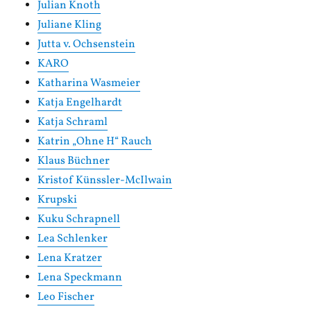
Julian Knoth
Juliane Kling
Jutta v. Ochsenstein
KARO
Katharina Wasmeier
Katja Engelhardt
Katja Schraml
Katrin „Ohne H“ Rauch
Klaus Büchner
Kristof Künssler-McIlwain
Krupski
Kuku Schrapnell
Lea Schlenker
Lena Kratzer
Lena Speckmann
Leo Fischer