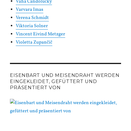
Vaha Candolucky
Varvara Imas
Verena Schmidt
Viktoria Solner
Vincent Eivind Metzger
Violetta Zupančič
EISENBART UND MEISENDRAHT WERDEN
EINGEKLEIDET, GEFÜTTERT UND
PRÄSENTIERT VON