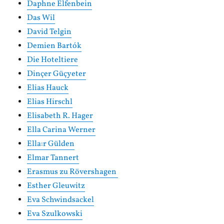
Daphne Elfenbein
Das Wil
David Telgin
Demien Bartók
Die Hoteltiere
Dinçer Güçyeter
Elias Hauck
Elias Hirschl
Elisabeth R. Hager
Ella Carina Werner
Ella:r Gülden
Elmar Tannert
Erasmus zu Rövershagen
Esther Gleuwitz
Eva Schwindsackel
Eva Szulkowski