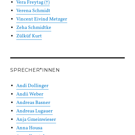
Vera Freytag (†)
Verena Schmidt
Vincent Eivind Metzger
Zeha Schmidtke
Zülküf Kurt
SPRECHER*INNEN
Andi Dollinger
Andii Weber
Andreas Basner
Andreas Lugauer
Anja Gmeinwieser
Anna Housa