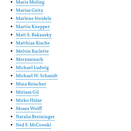
Maria Moling
Marius Geitz
Marlene Steidele
Martin Knepper
Matt S. Bakausky
Matthias Rische
Melvin Raclette
Merzmensch
Michael Ludwig
Michael W. Schmidt
Mina Reischer
Miriam Gil
Mirko Hülse
Moses Wolff
Natalia Breininger
Ned F. McCowski