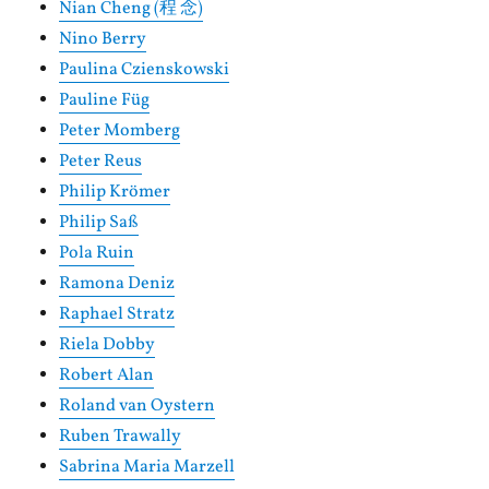
Nian Cheng (程 念)
Nino Berry
Paulina Czienskowski
Pauline Füg
Peter Momberg
Peter Reus
Philip Krömer
Philip Saß
Pola Ruin
Ramona Deniz
Raphael Stratz
Riela Dobby
Robert Alan
Roland van Oystern
Ruben Trawally
Sabrina Maria Marzell