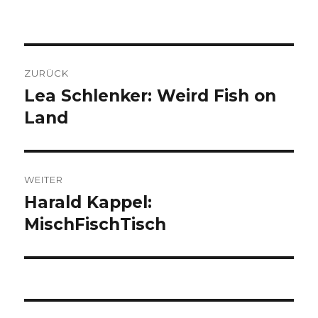
Beitragsnavigation
ZURÜCK
Lea Schlenker: Weird Fish on
Vorheriger
Beitrag:
Land
WEITER
Harald Kappel:
Nächster
Beitrag:
MischFischTisch