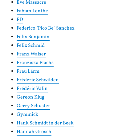
Eve Massacre
Fabian Lenthe
FD
Federico "Pico Be" Sanchez
Felix Benjamin
Felix Schmid
Franz Walser
Franziska Flachs
Frau Lärm
Frédéric Schwilden
Frédéric Valin
Gereon Klug
Gerry Schuster
Gymmick
Hank Schmidt in der Beek
Hannah Grosch