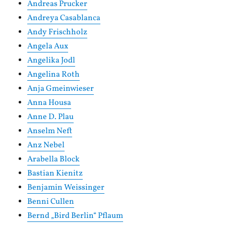
Andreas Prucker
Andreya Casablanca
Andy Frischholz
Angela Aux
Angelika Jodl
Angelina Roth
Anja Gmeinwieser
Anna Housa
Anne D. Plau
Anselm Neft
Anz Nebel
Arabella Block
Bastian Kienitz
Benjamin Weissinger
Benni Cullen
Bernd „Bird Berlin“ Pflaum