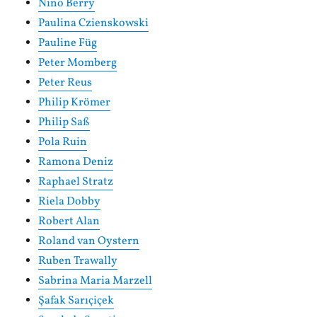
Nino Berry
Paulina Czienskowski
Pauline Füg
Peter Momberg
Peter Reus
Philip Krömer
Philip Saß
Pola Ruin
Ramona Deniz
Raphael Stratz
Riela Dobby
Robert Alan
Roland van Oystern
Ruben Trawally
Sabrina Maria Marzell
Şafak Sarıçiçek