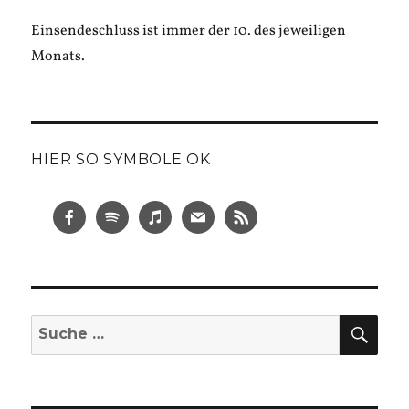
Einsendeschluss ist immer der 10. des jeweiligen
Monats.
HIER SO SYMBOLE OK
SUC
Suche
nach: