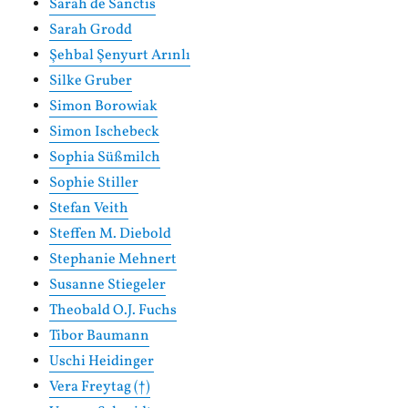
Sarah de Sanctis
Sarah Grodd
Şehbal Şenyurt Arınlı
Silke Gruber
Simon Borowiak
Simon Ischebeck
Sophia Süßmilch
Sophie Stiller
Stefan Veith
Steffen M. Diebold
Stephanie Mehnert
Susanne Stiegeler
Theobald O.J. Fuchs
Tibor Baumann
Uschi Heidinger
Vera Freytag (†)