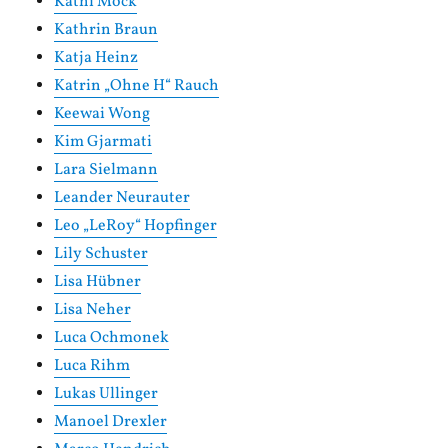
Kathi Mock
Kathrin Braun
Katja Heinz
Katrin „Ohne H“ Rauch
Keewai Wong
Kim Gjarmati
Lara Sielmann
Leander Neurauter
Leo „LeRoy“ Hopfinger
Lily Schuster
Lisa Hübner
Lisa Neher
Luca Ochmonek
Luca Rihm
Lukas Ullinger
Manoel Drexler