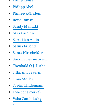
Philip Kause
Philipp Abel
Philipp Kühnlein
Rene Toman
Sandy Malitzki
Sara Cascino
Sebastian Albin
Selina Früchtl
Senta Hirscheider
Simona Leyzerovich
Theobald O.J. Fuchs
Tillmann Severin
Timo Möller
Tobias Lindemann
Uwe Scherzer (†)
Vaha Candolucky