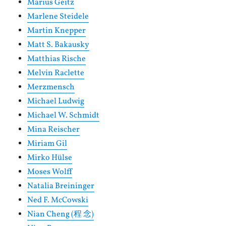
Marius Geitz
Marlene Steidele
Martin Knepper
Matt S. Bakausky
Matthias Rische
Melvin Raclette
Merzmensch
Michael Ludwig
Michael W. Schmidt
Mina Reischer
Miriam Gil
Mirko Hülse
Moses Wolff
Natalia Breininger
Ned F. McCowski
Nian Cheng (程 念)