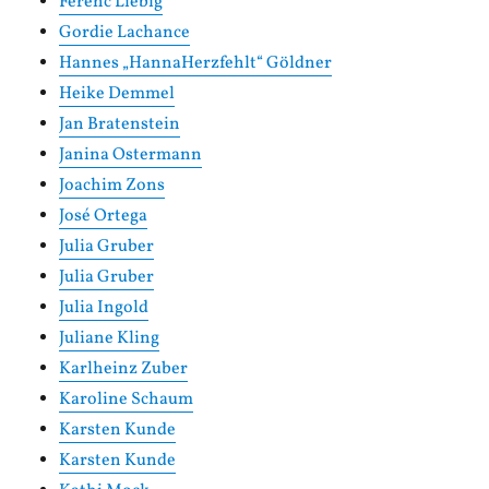
Ferenc Liebig
Gordie Lachance
Hannes „HannaHerzfehlt“ Göldner
Heike Demmel
Jan Bratenstein
Janina Ostermann
Joachim Zons
José Ortega
Julia Gruber
Julia Gruber
Julia Ingold
Juliane Kling
Karlheinz Zuber
Karoline Schaum
Karsten Kunde
Karsten Kunde