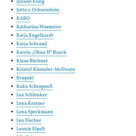
Juliane Kling
Jutta v. Ochsenstein
KARO
Katharina Wasmeier
Katja Engelhardt
Katja Schraml
Katrin „Ohne H“ Rauch
Klaus Büchner
Kristof Künssler-McIlwain
Krupski
Kuku Schrapnell
Lea Schlenker
Lena Kratzer
Lena Speckmann
Leo Fischer
Leonie Elpelt