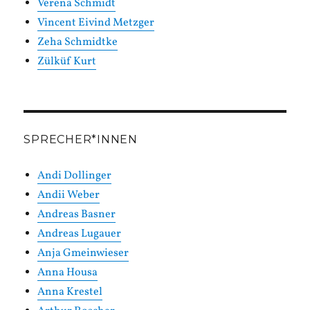
Verena Schmidt
Vincent Eivind Metzger
Zeha Schmidtke
Zülküf Kurt
SPRECHER*INNEN
Andi Dollinger
Andii Weber
Andreas Basner
Andreas Lugauer
Anja Gmeinwieser
Anna Housa
Anna Krestel