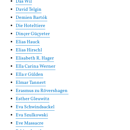
Das Wil
David Telgin
Demien Bartók
Die Hoteltiere
Dinçer Güçyeter
Elias Hauck
Elias Hirschl
Elisabeth R. Hager
Ella Carina Werner
Ella:r Gülden
Elmar Tannert
Erasmus zu Rövershagen
Esther Gleuwitz
Eva Schwindsackel
Eva Szulkowski
Eve Massacre