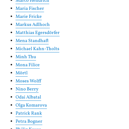
Marco Hendrich
Maria Fischer
Marie Fricke
Markus Adlhoch
Matthias Egersdörfer
Mena Standhaft
Michael Kahn-Tholts
Minh Thu
Mona Filice
Mörtl
Moses Wolff
Nino Berry
Odai Albatal
Olga Komarova
Patrick Rank
Petra Bogner