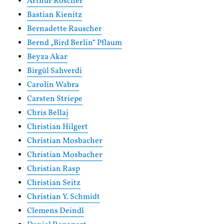
Arthur Roscher
Bastian Kienitz
Bernadette Rauscher
Bernd „Bird Berlin“ Pflaum
Beyza Akar
Birgül Sahverdi
Carolin Wabra
Carsten Striepe
Chris Bellaj
Christian Hilgert
Christian Mosbacher
Christian Mosbacher
Christian Rasp
Christian Seitz
Christian Y. Schmidt
Clemens Deindl