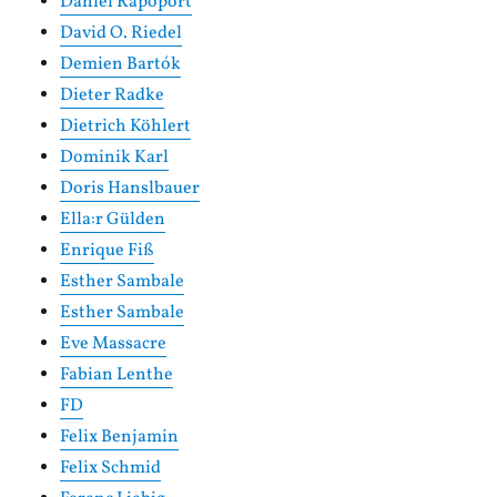
Daniel Rapoport
David O. Riedel
Demien Bartók
Dieter Radke
Dietrich Köhlert
Dominik Karl
Doris Hanslbauer
Ella:r Gülden
Enrique Fiß
Esther Sambale
Esther Sambale
Eve Massacre
Fabian Lenthe
FD
Felix Benjamin
Felix Schmid