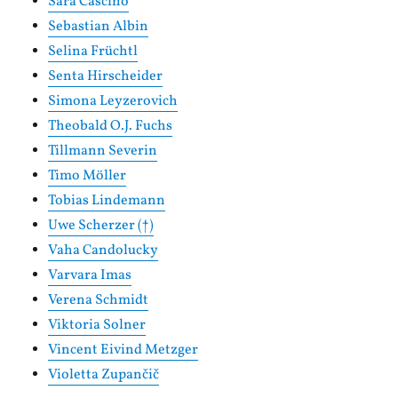
Sara Cascino
Sebastian Albin
Selina Früchtl
Senta Hirscheider
Simona Leyzerovich
Theobald O.J. Fuchs
Tillmann Severin
Timo Möller
Tobias Lindemann
Uwe Scherzer (†)
Vaha Candolucky
Varvara Imas
Verena Schmidt
Viktoria Solner
Vincent Eivind Metzger
Violetta Zupančič