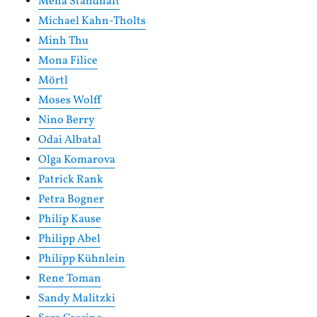
Mena Standhaft
Michael Kahn-Tholts
Minh Thu
Mona Filice
Mörtl
Moses Wolff
Nino Berry
Odai Albatal
Olga Komarova
Patrick Rank
Petra Bogner
Philip Kause
Philipp Abel
Philipp Kühnlein
Rene Toman
Sandy Malitzki