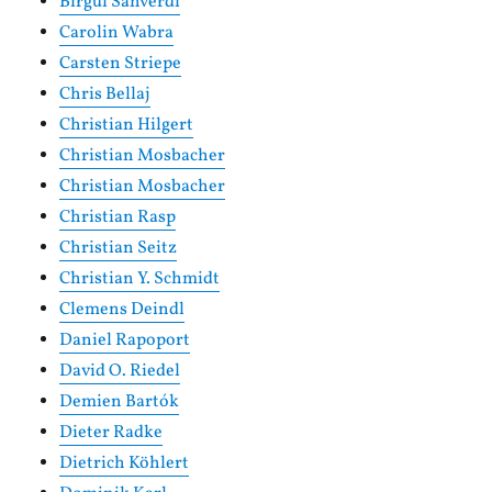
Birgül Sahverdi
Carolin Wabra
Carsten Striepe
Chris Bellaj
Christian Hilgert
Christian Mosbacher
Christian Mosbacher
Christian Rasp
Christian Seitz
Christian Y. Schmidt
Clemens Deindl
Daniel Rapoport
David O. Riedel
Demien Bartók
Dieter Radke
Dietrich Köhlert