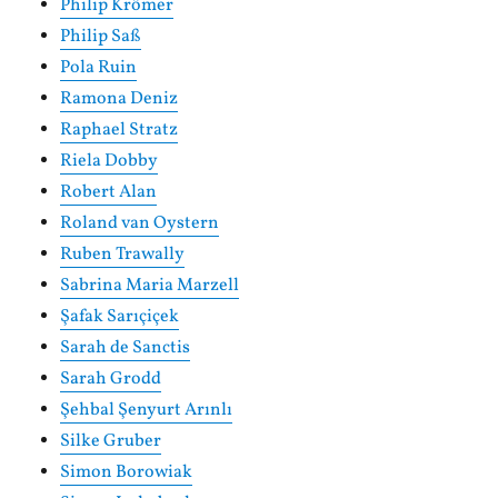
Philip Krömer
Philip Saß
Pola Ruin
Ramona Deniz
Raphael Stratz
Riela Dobby
Robert Alan
Roland van Oystern
Ruben Trawally
Sabrina Maria Marzell
Şafak Sarıçiçek
Sarah de Sanctis
Sarah Grodd
Şehbal Şenyurt Arınlı
Silke Gruber
Simon Borowiak