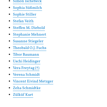
Simon Ischebeck
Sophia Süßmilch
Sophie Stiller
Stefan Veith
Steffen M. Diebold
Stephanie Mehnert
Susanne Stiegeler
Theobald O.J. Fuchs
Tibor Baumann
Uschi Heidinger
Vera Freytag (†)
Verena Schmidt
Vincent Eivind Metzger
Zeha Schmidtke
Zülküf Kurt