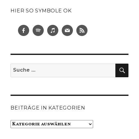
HIER SO SYMBOLE OK
SUC
Suche
nach:
BEITRÄGE IN KATEGORIEN
Beiträge
in