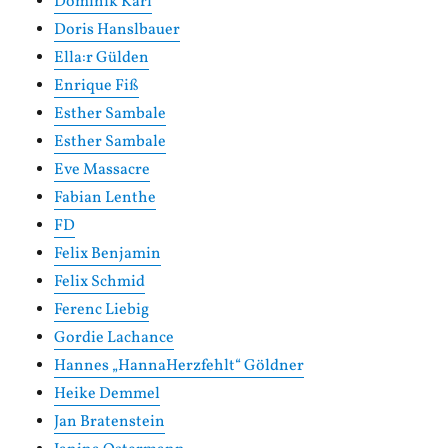
Dominik Karl
Doris Hanslbauer
Ella:r Gülden
Enrique Fiß
Esther Sambale
Esther Sambale
Eve Massacre
Fabian Lenthe
FD
Felix Benjamin
Felix Schmid
Ferenc Liebig
Gordie Lachance
Hannes „HannaHerzfehlt“ Göldner
Heike Demmel
Jan Bratenstein