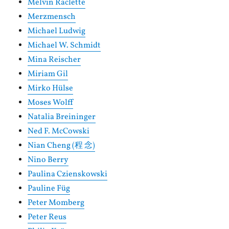
Melvin Raclette
Merzmensch
Michael Ludwig
Michael W. Schmidt
Mina Reischer
Miriam Gil
Mirko Hülse
Moses Wolff
Natalia Breininger
Ned F. McCowski
Nian Cheng (程 念)
Nino Berry
Paulina Czienskowski
Pauline Füg
Peter Momberg
Peter Reus