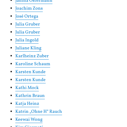
Janina Ostermann
Joachim Zons
José Ortega
Julia Gruber
Julia Gruber
Julia Ingold
Juliane Kling
Karlheinz Zuber
Karoline Schaum
Karsten Kunde
Karsten Kunde
Kathi Mock
Kathrin Braun
Katja Heinz
Katrin „Ohne H“ Rauch
Keewai Wong