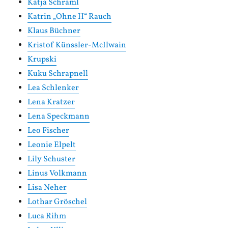
Katja Schraml
Katrin „Ohne H“ Rauch
Klaus Büchner
Kristof Künssler-McIlwain
Krupski
Kuku Schrapnell
Lea Schlenker
Lena Kratzer
Lena Speckmann
Leo Fischer
Leonie Elpelt
Lily Schuster
Linus Volkmann
Lisa Neher
Lothar Gröschel
Luca Rihm