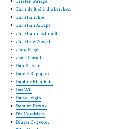
Carsten Striepe
Chris de Biel & die Lërchen
Christian Ihle
Christian Knieps
Christian Y. Schmidt
Christine Wiesel
Clara Fieger
Claus Caraut
Dan Reeder
Daniel Rapoport
Daphne Elfenbein
Das Wil
David Telgin
Demien Bartók
Die Hoteltiere
Dinçer Güçyeter