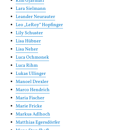
Kim Gjarmati
Lara Sielmann
Leander Neurauter
Leo „LeRoy“ Hopfinger
Lily Schuster
Lisa Hübner
Lisa Neher
Luca Ochmonek
Luca Rihm
Lukas Ullinger
Manoel Drexler
Marco Hendrich
Maria Fischer
Marie Fricke
Markus Adlhoch
Matthias Egersdörfer