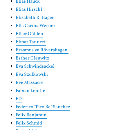
Elias Hauck
Elias Hirschl
Elisabeth R. Hager
Ella Carina Werner
Ella:r Gülden
Elmar Tannert
Erasmus zu Rövershagen
Esther Gleuwitz
Eva Schwindsackel
Eva Szulkowski
Eve Massacre
Fabian Lenthe
FD
Federico "Pico Be" Sanchez
Felix Benjamin
Felix Schmid