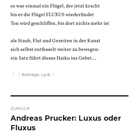
es war einmal ein Flügel, der jetzt kracht
bis er die Flügel FLUXUS wiederfindet
Ton wird geschliffen, bis dort nichts mehr ist
als Staub, Flut und Gezeiten in der Kunst
sich selbst entfesselt weiter zu bewegen:
ein Satz führt dieses Haiku ins Gebet…
Veröffentlicht
Kategorien
Beiträge
,
Lyrik
am
Beitragsnavigation
ZURÜCK
Andreas Prucker: Luxus oder
Vorheriger
Beitrag:
Fluxus