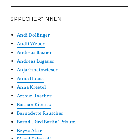
SPRECHER*INNEN
Andi Dollinger
Andii Weber
Andreas Basner
Andreas Lugauer
Anja Gmeinwieser
Anna Housa
Anna Krestel
Arthur Roscher
Bastian Kienitz
Bernadette Rauscher
Bernd „Bird Berlin“ Pflaum
Beyza Akar