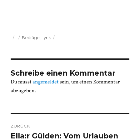
Veröffentlicht
Kategorien
Beiträge
,
Lyrik
am
Schreibe einen Kommentar
Du musst
angemeldet
sein, um einen Kommentar
abzugeben.
Beitragsnavigation
ZURÜCK
Ella:r Gülden: Vom Urlauben
Vorheriger