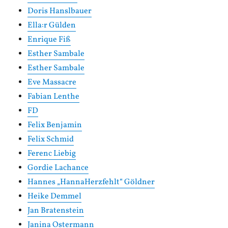
Doris Hanslbauer
Ella:r Gülden
Enrique Fiß
Esther Sambale
Esther Sambale
Eve Massacre
Fabian Lenthe
FD
Felix Benjamin
Felix Schmid
Ferenc Liebig
Gordie Lachance
Hannes „HannaHerzfehlt“ Göldner
Heike Demmel
Jan Bratenstein
Janina Ostermann