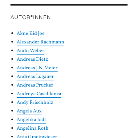
AUTOR*INNEN
Akne Kid Joe
Alexander Rachmann
Andii Weber
Andreas Dietz
Andreas J.N. Meier
Andreas Lugauer
Andreas Prucker
Andreya Casablanca
Andy Frischholz
Angela Aux
Angelika Jodl
Angelina Roth
Anja Gmeinwieser