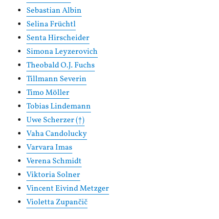
Sebastian Albin
Selina Früchtl
Senta Hirscheider
Simona Leyzerovich
Theobald O.J. Fuchs
Tillmann Severin
Timo Möller
Tobias Lindemann
Uwe Scherzer (†)
Vaha Candolucky
Varvara Imas
Verena Schmidt
Viktoria Solner
Vincent Eivind Metzger
Violetta Zupančič