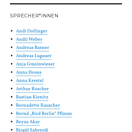
SPRECHER*INNEN
Andi Dollinger
Andii Weber
Andreas Basner
Andreas Lugauer
Anja Gmeinwieser
Anna Housa
Anna Krestel
Arthur Roscher
Bastian Kienitz
Bernadette Rauscher
Bernd „Bird Berlin“ Pflaum
Beyza Akar
Birgül Sahverdi