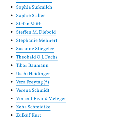
Sophia Süßmilch
Sophie Stiller
Stefan Veith
Steffen M. Diebold
Stephanie Mehnert
Susanne Stiegeler
Theobald O.J. Fuchs
Tibor Baumann
Uschi Heidinger
Vera Freytag (†)
Verena Schmidt
Vincent Eivind Metzger
Zeha Schmidtke
Zülküf Kurt