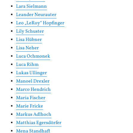
Lara Sielmann
Leander Neurauter
Leo „LeRoy“ Hopfinger
Lily Schuster
Lisa Hübner
Lisa Neher
Luca Ochmonek
Luca Rihm
Lukas Ullinger
Manoel Drexler
Marco Hendrich
Maria Fischer
Marie Fricke
Markus Adlhoch
Matthias Egersdörfer
Mena Standhaft