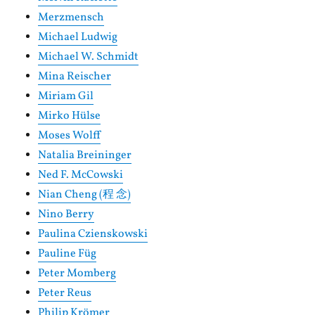
Merzmensch
Michael Ludwig
Michael W. Schmidt
Mina Reischer
Miriam Gil
Mirko Hülse
Moses Wolff
Natalia Breininger
Ned F. McCowski
Nian Cheng (程 念)
Nino Berry
Paulina Czienskowski
Pauline Füg
Peter Momberg
Peter Reus
Philip Krömer