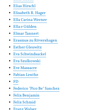
Elias Hirschl
Elisabeth R. Hager
Ella Carina Werner
Ella:r Gülden
Elmar Tannert
Erasmus zu Rövershagen
Esther Gleuwitz
Eva Schwindsackel
Eva Szulkowski
Eve Massacre
Fabian Lenthe
FD
Federico "Pico Be" Sanchez
Felix Benjamin
Felix Schmid
Franz Walser