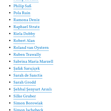
Philip Saß
Pola Ruin
Ramona Deniz
Raphael Stratz
Riela Dobby
Robert Alan
Roland van Oystern
Ruben Trawally
Sabrina Maria Marzell
Şafak Sarıçiçek
Sarah de Sanctis
Sarah Grodd
Şehbal Şenyurt Arınlı
Silke Gruber
Simon Borowiak
Simon Ischebeck