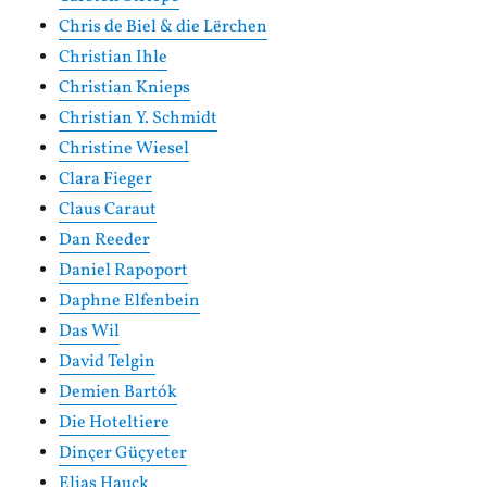
Chris de Biel & die Lërchen
Christian Ihle
Christian Knieps
Christian Y. Schmidt
Christine Wiesel
Clara Fieger
Claus Caraut
Dan Reeder
Daniel Rapoport
Daphne Elfenbein
Das Wil
David Telgin
Demien Bartók
Die Hoteltiere
Dinçer Güçyeter
Elias Hauck