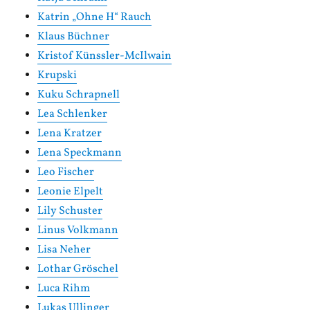
Katrin „Ohne H“ Rauch
Klaus Büchner
Kristof Künssler-McIlwain
Krupski
Kuku Schrapnell
Lea Schlenker
Lena Kratzer
Lena Speckmann
Leo Fischer
Leonie Elpelt
Lily Schuster
Linus Volkmann
Lisa Neher
Lothar Gröschel
Luca Rihm
Lukas Ullinger