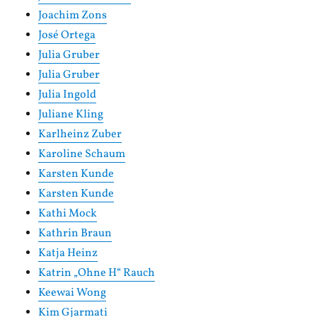
Joachim Zons
José Ortega
Julia Gruber
Julia Gruber
Julia Ingold
Juliane Kling
Karlheinz Zuber
Karoline Schaum
Karsten Kunde
Karsten Kunde
Kathi Mock
Kathrin Braun
Katja Heinz
Katrin „Ohne H“ Rauch
Keewai Wong
Kim Gjarmati