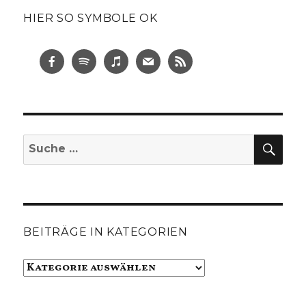
HIER SO SYMBOLE OK
SUC
Suche
nach:
BEITRÄGE IN KATEGORIEN
Beiträge
in
Kategorien